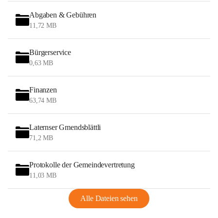
Abgaben & Gebühren
11,72 MB
Bürgerservice
0,63 MB
Finanzen
63,74 MB
Laternser Gmendsblättli
71,2 MB
Protokolle der Gemeindevertretung
11,03 MB
Alle Dateien sehen