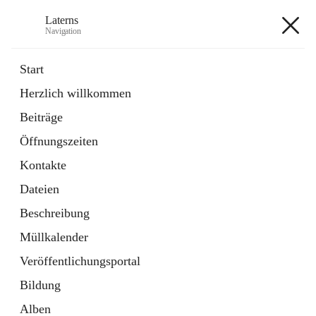
Laterns
Navigation
Laterns
Start
Herzlich willkommen
Bürgerservice
Beiträge
11 Schnellzugriffe
Öffnungszeiten
Soziales
1 Schnellzugriff
Kontakte
Dateien
+5
Beschreibung
Müllkalender
Veröffentlichungsportal
Bildung
Hauptadresse
Alben