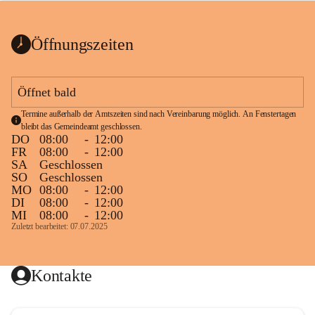
bis zum Ende der Bauarbeiten 
Kundmachung_Sperre-
gesperrt.
Wanderweg-veröffentlic
1 Seite
•
0 MB
ht
Öffnungszeiten
Schild_Sperre
1 Seite
•
0,1 MB
Öffnet bald
Termine außerhalb der Amtszeiten sind nach Vereinbarung möglich. An Fenstertagen 
bleibt das Gemeindeamt geschlossen.
DO
08:00
-
12:00
FR
08:00
-
12:00
SA
Geschlossen
SO
Geschlossen
MO
08:00
-
12:00
DI
08:00
-
12:00
MI
08:00
-
12:00
Zuletzt bearbeitet: 07.07.2025
Kontakte