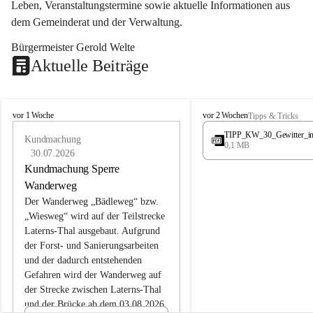
Leben, Veranstaltungstermine sowie aktuelle Informationen aus 
dem Gemeinderat und der Verwaltung. 
Bürgermeister Gerold Welte
Aktuelle Beiträge
L
L
vor 1 Woche
vor 2 Wochen
Tipps & Tricks
a
a
TIPP_KW_30_Gewitter_i
t
Kundmachung
t
0,1 MB
e
e
30.07.2026
r
r
Kundmachung Sperre
n
n
Wanderweg
s
s
Der Wanderweg „Bädleweg“ bzw. 
„Wiesweg“ wird auf der Teilstrecke 
Laterns-Thal ausgebaut. Aufgrund 
der Forst- und Sanierungsarbeiten 
und der dadurch entstehenden 
Gefahren wird der Wanderweg auf 
der 
Strecke zwischen Laterns-Thal 
und der Brücke ab dem 03.08.2026 