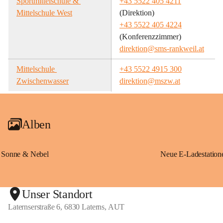
Sportmittelschule & 
+43 5522 405 4211
Mittelschule West
(Direktion)
+43 5522 405 4224
(Konferenzzimmer)
direktion@sms-rankweil.at
Mittelschule 
+43 5522 4915 300
Zwischenwasser
direktion@mszw.at
Alben
Sonne & Nebel
Unser Standort
Laternserstraße 6, 6830 Laterns, AUT