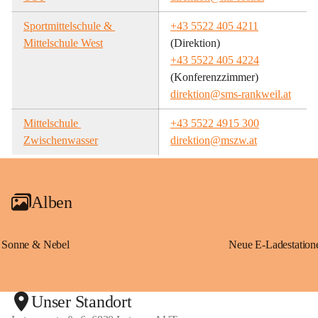
Sportmittelschule & 
+43 5522 405 4211
Mittelschule West
(Direktion)
+43 5522 405 4224
(Konferenzzimmer)
direktion@sms-rankweil.at
Mittelschule 
+43 5522 4915 300
Zwischenwasser
direktion@mszw.at
Alben
Sonne & Nebel
Unser Standort