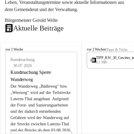
Leben, Veranstaltungstermine sowie aktuelle Informationen aus 
dem Gemeinderat und der Verwaltung. 
Bürgermeister Gerold Welte
Aktuelle Beiträge
L
L
vor 1 Woche
vor 2 Wochen
Tipps & Tricks
a
a
TIPP_KW_30_Gewitter_i
t
Kundmachung
t
0,1 MB
e
e
30.07.2026
r
r
Kundmachung Sperre
n
n
Wanderweg
s
s
Der Wanderweg „Bädleweg“ bzw. 
„Wiesweg“ wird auf der Teilstrecke 
Laterns-Thal ausgebaut. Aufgrund 
der Forst- und Sanierungsarbeiten 
und der dadurch entstehenden 
Gefahren wird der Wanderweg auf 
der 
Strecke zwischen Laterns-Thal 
und der Brücke ab dem 03.08.2026 