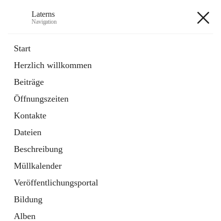
Laterns
Navigation
Laterns
Start
Herzlich willkommen
Bürgerservice
Beiträge
11 Schnellzugriffe
Öffnungszeiten
Soziales
1 Schnellzugriff
Kontakte
Dateien
+5
Beschreibung
Müllkalender
Veröffentlichungsportal
Bildung
Hauptadresse
Alben