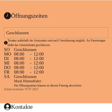
bis zum Ende der Bauarbeiten 
Kundmachung_Sperre-
gesperrt.
Wanderweg-veröffentlic
1 Seite
•
0 MB
ht
Öffnungszeiten
Schild_Sperre
1 Seite
•
0,1 MB
Geschlossen
Termine außerhalb der Amtszeiten sind nach Vereinbarung möglich. An Fenstertagen 
bleibt das Gemeindeamt geschlossen.
SO
Geschlossen
MO
08:00
-
12:00
DI
08:00
-
12:00
MI
08:00
-
12:00
DO
08:00
-
12:00
FR
08:00
-
12:00
SA
Geschlossen
Mariä Himmelfahrt:
Die Öffnungszeiten können an diesem Feiertag abweichen.
Zuletzt bearbeitet: 07.07.2025
Kontakte