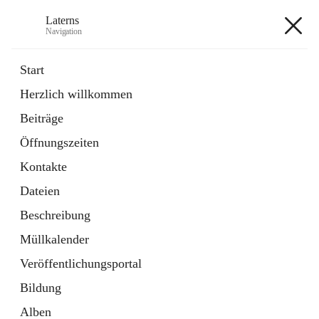
Laterns
Navigation
Laterns
Start
Herzlich willkommen
Bürgerservice
Beiträge
11 Schnellzugriffe
Öffnungszeiten
Soziales
1 Schnellzugriff
Kontakte
Dateien
+5
Beschreibung
Müllkalender
Veröffentlichungsportal
Bildung
Hauptadresse
Alben