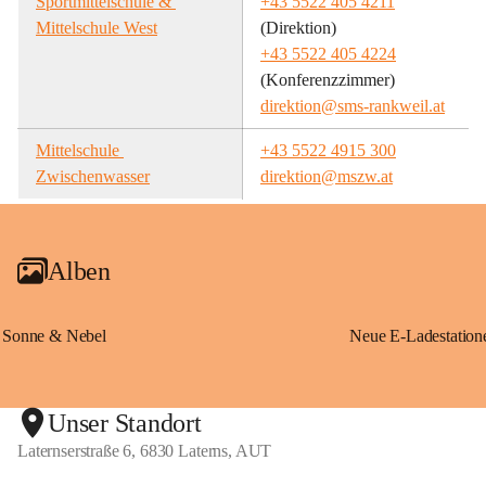
Sportmittelschule & 
+43 5522 405 4211
Mittelschule West
(Direktion)
+43 5522 405 4224
(Konferenzzimmer)
direktion@sms-rankweil.at
Mittelschule 
+43 5522 4915 300
Zwischenwasser
direktion@mszw.at
Alben
Sonne & Nebel
Unser Standort
Laternserstraße 6, 6830 Laterns, AUT