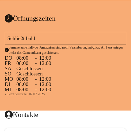
bis zum Ende der Bauarbeiten 
Kundmachung_Sperre-
gesperrt.
Wanderweg-veröffentlic
1 Seite
•
0 MB
ht
Öffnungszeiten
Schild_Sperre
1 Seite
•
0,1 MB
Schließt bald
Termine außerhalb der Amtszeiten sind nach Vereinbarung möglich. An Fenstertagen 
bleibt das Gemeindeamt geschlossen.
DO
08:00
-
12:00
FR
08:00
-
12:00
SA
Geschlossen
SO
Geschlossen
MO
08:00
-
12:00
DI
08:00
-
12:00
MI
08:00
-
12:00
Zuletzt bearbeitet: 07.07.2025
Kontakte