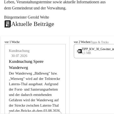
Leben, Veranstaltungstermine sowie aktuelle Informationen aus 
dem Gemeinderat und der Verwaltung. 
Bürgermeister Gerold Welte
Aktuelle Beiträge
L
L
vor 1 Woche
vor 2 Wochen
Tipps & Tricks
a
a
TIPP_KW_30_Gewitter_i
t
Kundmachung
t
0,1 MB
e
e
30.07.2026
r
r
Kundmachung Sperre
n
n
Wanderweg
s
s
Der Wanderweg „Bädleweg“ bzw. 
„Wiesweg“ wird auf der Teilstrecke 
Laterns-Thal ausgebaut. Aufgrund 
der Forst- und Sanierungsarbeiten 
und der dadurch entstehenden 
Gefahren wird der Wanderweg auf 
der 
Strecke zwischen Laterns-Thal 
und der Brücke ab dem 03.08.2026 