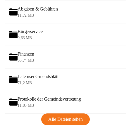
Abgaben & Gebühren
11,72 MB
Bürgerservice
0,63 MB
Finanzen
63,74 MB
Laternser Gmendsblättli
71,2 MB
Protokolle der Gemeindevertretung
11,03 MB
Alle Dateien sehen