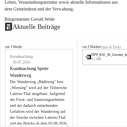
Leben, Veranstaltungstermine sowie aktuelle Informationen aus 
dem Gemeinderat und der Verwaltung. 
Bürgermeister Gerold Welte
Aktuelle Beiträge
L
L
vor 1 Woche
vor 2 Wochen
Tipps & Tricks
a
a
TIPP_KW_30_Gewitter_i
t
Kundmachung
t
0,1 MB
e
e
30.07.2026
r
r
Kundmachung Sperre
n
n
Wanderweg
s
s
Der Wanderweg „Bädleweg“ bzw. 
„Wiesweg“ wird auf der Teilstrecke 
Laterns-Thal ausgebaut. Aufgrund 
der Forst- und Sanierungsarbeiten 
und der dadurch entstehenden 
Gefahren wird der Wanderweg auf 
der 
Strecke zwischen Laterns-Thal 
und der Brücke ab dem 03.08.2026 