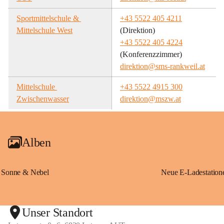
Sportmittelschule & 
+43 5522 405 4211
Mittelschule West
(Direktion)
+43 5522 405 4224
(Konferenzzimmer)
direktion@sms-rankweil.at
Mittelschule 
+43 5522 4915 300
Zwischenwasser
direktion@mszw.at
Alben
Sonne & Nebel
Unser Standort