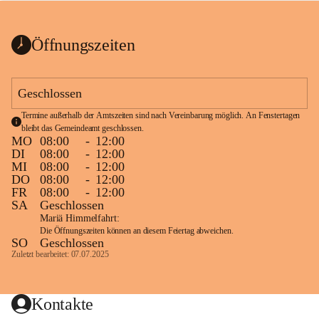
bis zum Ende der Bauarbeiten 
Kundmachung_Sperre-
gesperrt.
Wanderweg-veröffentlic
1 Seite
•
0 MB
ht
Öffnungszeiten
Schild_Sperre
1 Seite
•
0,1 MB
Geschlossen
Termine außerhalb der Amtszeiten sind nach Vereinbarung möglich. An Fenstertagen 
bleibt das Gemeindeamt geschlossen.
MO
08:00
-
12:00
DI
08:00
-
12:00
MI
08:00
-
12:00
DO
08:00
-
12:00
FR
08:00
-
12:00
SA
Geschlossen
Mariä Himmelfahrt:
Die Öffnungszeiten können an diesem Feiertag abweichen.
SO
Geschlossen
Zuletzt bearbeitet: 07.07.2025
Kontakte