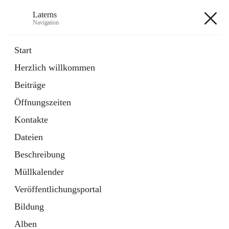
Laterns
Navigation
Laterns
Start
Herzlich willkommen
Bürgerservice
Beiträge
11 Schnellzugriffe
Öffnungszeiten
Soziales
1 Schnellzugriff
Kontakte
Dateien
+5
Beschreibung
Müllkalender
Veröffentlichungsportal
Bildung
Hauptadresse
Alben