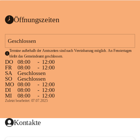
bis zum Ende der Bauarbeiten 
Kundmachung_Sperre-
gesperrt.
Wanderweg-veröffentlic
1 Seite
•
0 MB
ht
Öffnungszeiten
Schild_Sperre
1 Seite
•
0,1 MB
Geschlossen
Termine außerhalb der Amtszeiten sind nach Vereinbarung möglich. An Fenstertagen 
bleibt das Gemeindeamt geschlossen.
DO
08:00
-
12:00
FR
08:00
-
12:00
SA
Geschlossen
SO
Geschlossen
MO
08:00
-
12:00
DI
08:00
-
12:00
MI
08:00
-
12:00
Zuletzt bearbeitet: 07.07.2025
Kontakte