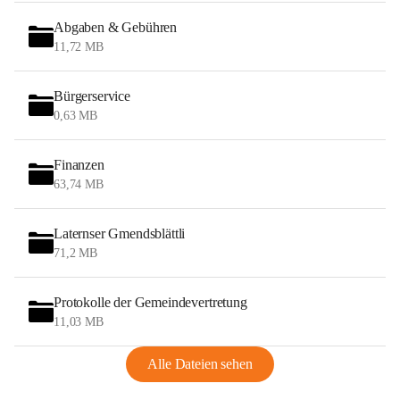
Abgaben & Gebühren
11,72 MB
Bürgerservice
0,63 MB
Finanzen
63,74 MB
Laternser Gmendsblättli
71,2 MB
Protokolle der Gemeindevertretung
11,03 MB
Alle Dateien sehen