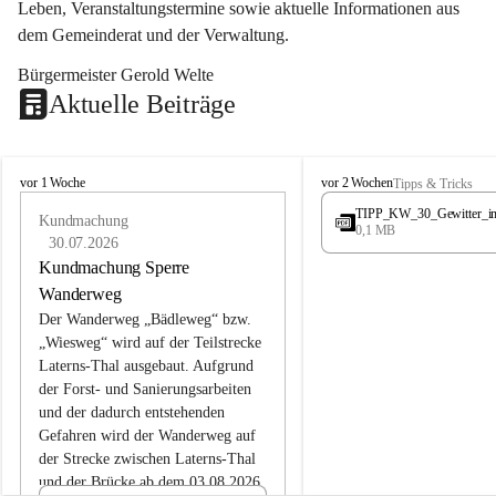
Leben, Veranstaltungstermine sowie aktuelle Informationen aus 
dem Gemeinderat und der Verwaltung. 
Bürgermeister Gerold Welte
Aktuelle Beiträge
L
L
vor 1 Woche
vor 2 Wochen
Tipps & Tricks
a
a
TIPP_KW_30_Gewitter_i
t
Kundmachung
t
0,1 MB
e
e
30.07.2026
r
r
Kundmachung Sperre
n
n
Wanderweg
s
s
Der Wanderweg „Bädleweg“ bzw. 
„Wiesweg“ wird auf der Teilstrecke 
Laterns-Thal ausgebaut. Aufgrund 
der Forst- und Sanierungsarbeiten 
und der dadurch entstehenden 
Gefahren wird der Wanderweg auf 
der 
Strecke zwischen Laterns-Thal 
und der Brücke ab dem 03.08.2026 