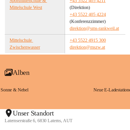
Sportmittelschule & 
+43 5522 405 4211
Mittelschule West
(Direktion)
+43 5522 405 4224
(Konferenzzimmer)
direktion@sms-rankweil.at
Mittelschule 
+43 5522 4915 300
Zwischenwasser
direktion@mszw.at
Alben
Sonne & Nebel
Unser Standort
Laternserstraße 6, 6830 Laterns, AUT