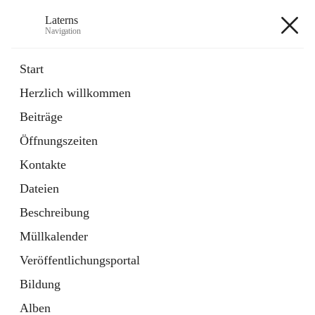
Laterns
Navigation
Laterns
Start
Herzlich willkommen
Bürgerservice
Beiträge
11 Schnellzugriffe
Öffnungszeiten
Soziales
1 Schnellzugriff
Kontakte
Dateien
+5
Beschreibung
Müllkalender
Veröffentlichungsportal
Bildung
Hauptadresse
Alben