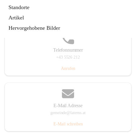
Laternserstraße 6, 6830 Laterns, AUT
Standorte
Auf Karte ansehen
Artikel
Hervorgehobene Bilder
Telefonnummer
+43 5526 212
Anrufen
E-Mail Adresse
gemeinde@laterns.at
E-Mail schreiben