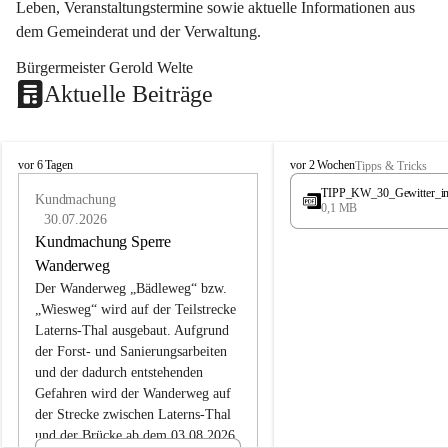
Leben, Veranstaltungstermine sowie aktuelle Informationen aus 
dem Gemeinderat und der Verwaltung. 
Bürgermeister Gerold Welte
Aktuelle Beiträge
L
L
vor 6 Tagen
vor 2 Wochen
Tipps & Tricks
a
a
TIPP_KW_30_Gewitter_i
t
Kundmachung
t
0,1 MB
e
e
30.07.2026
r
r
Kundmachung Sperre
n
n
Wanderweg
s
s
Der Wanderweg „Bädleweg“ bzw. 
„Wiesweg“ wird auf der Teilstrecke 
Laterns-Thal ausgebaut. Aufgrund 
der Forst- und Sanierungsarbeiten 
und der dadurch entstehenden 
Gefahren wird der Wanderweg auf 
der 
Strecke zwischen Laterns-Thal 
und der Brücke ab dem 03.08.2026 