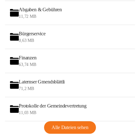
Abgaben & Gebühren
11,72 MB
Bürgerservice
0,63 MB
Finanzen
63,74 MB
Laternser Gmendsblättli
71,2 MB
Protokolle der Gemeindevertretung
11,03 MB
Alle Dateien sehen