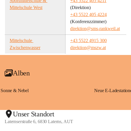
Sportmittelschule & 
+43 5522 405 4211
Mittelschule West
(Direktion)
+43 5522 405 4224
(Konferenzzimmer)
direktion@sms-rankweil.at
Mittelschule 
+43 5522 4915 300
Zwischenwasser
direktion@mszw.at
Alben
Sonne & Nebel
Unser Standort
Laternserstraße 6, 6830 Laterns, AUT