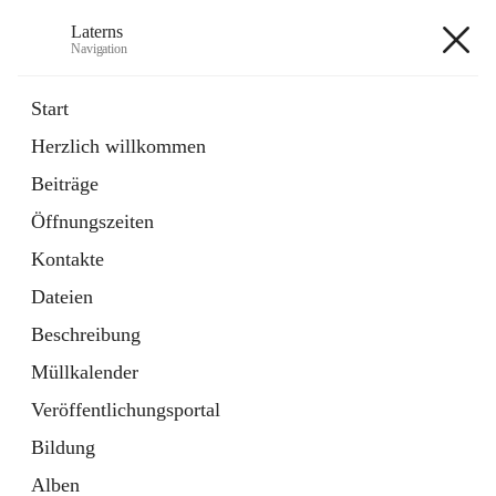
Laterns
Navigation
Laterns
Start
Herzlich willkommen
Bürgerservice
Beiträge
11 Schnellzugriffe
Öffnungszeiten
Soziales
1 Schnellzugriff
Kontakte
Dateien
+5
Beschreibung
Müllkalender
Veröffentlichungsportal
Bildung
Hauptadresse
Alben