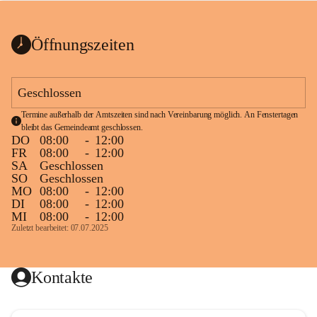
bis zum Ende der Bauarbeiten 
Kundmachung_Sperre-
gesperrt.
Wanderweg-veröffentlic
1 Seite
•
0 MB
ht
Öffnungszeiten
Schild_Sperre
1 Seite
•
0,1 MB
Geschlossen
Termine außerhalb der Amtszeiten sind nach Vereinbarung möglich. An Fenstertagen 
bleibt das Gemeindeamt geschlossen.
DO
08:00
-
12:00
FR
08:00
-
12:00
SA
Geschlossen
SO
Geschlossen
MO
08:00
-
12:00
DI
08:00
-
12:00
MI
08:00
-
12:00
Zuletzt bearbeitet: 07.07.2025
Kontakte