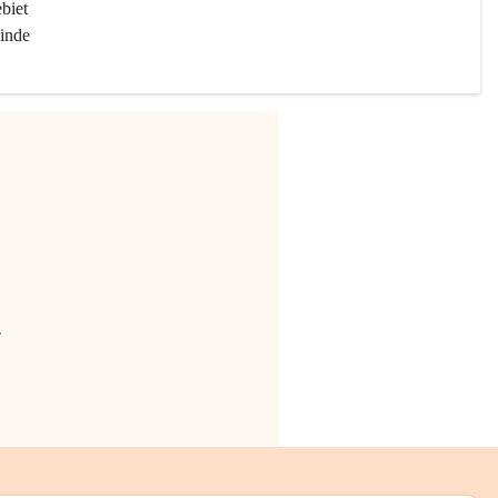
biet 
inde 
.