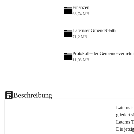
Finanzen
63,74 MB
Laternser Gmendsblättli
71,2 MB
Protokolle der Gemeindevertretu
11,03 MB
Beschreibung
Laterns i
gliedert s
Laterns 
Die jetzi