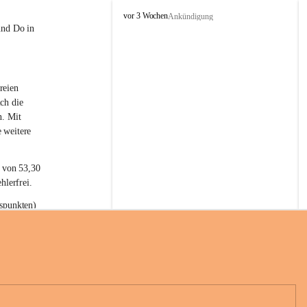
L
vor 3 Wochen
Ankündigung
a
und Do in 
t
e
r
n
reien 
s
ch die 
n. Mit 
 weitere 
t von 53,30 
hlerfrei.
spunkten) 
n 55,40 
se nach 