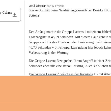
F
vor 3 Wochen
Sport & Freizeit
r
Starker Auftritt beim Nassleistungsbewerb der Bezirke FK 
m_Gebirge
e
Satteins.
i
w
i
Den Anfang machte die Gruppe Laterns 1 mit einem fehlerf
l
l
Löschangriff in 48,59 Sekunden. Mit diesem Lauf konnte si
i
Gruppe auch für das Finale um den Bezirkssieg qualifiziere
g
48,73 Sekunden + 5 Fehlerpunkten gelang hier jedoch keine
e
Verbesserung in der Wertung.
F
e
Die Gruppe Laterns 3 zeigte bei Ihrem Angriff in einer Zei
u
Sekunden ebenfalls eine starke Leistung. Auch sie blieben fe
e
r
Die Gruppe Laterns 2, welche in der Kategorie B (mit Alter
w
gestartet ist, überzeugte ebenfalls mit einem Löschangriff i
Rangliste_41_Nassleistungsbewerb_2026
e
0,2 MB
Sekunden und konnte damit den Sieg in dieser Wertungsklas
h
Laterns holen.
r
L
a
t
Somit ergab sich folgende hervorragende Ergebnisse:
e