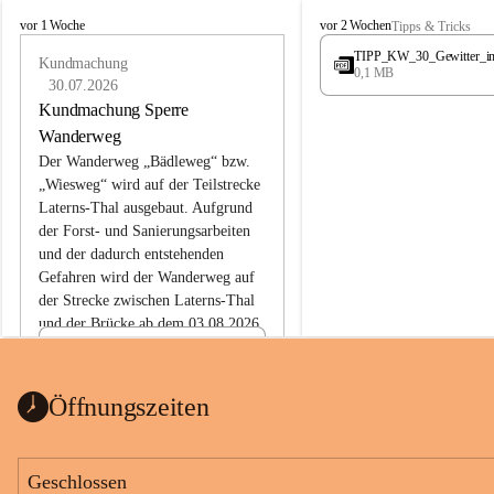
L
L
vor 1 Woche
vor 2 Wochen
Tipps & Tricks
a
a
TIPP_KW_30_Gewitter_i
t
Kundmachung
t
0,1 MB
e
e
30.07.2026
r
r
Kundmachung Sperre
n
n
Wanderweg
s
s
Der Wanderweg „Bädleweg“ bzw. 
„Wiesweg“ wird auf der Teilstrecke 
Laterns-Thal ausgebaut. Aufgrund 
der Forst- und Sanierungsarbeiten 
und der dadurch entstehenden 
Gefahren wird der Wanderweg auf 
der 
Strecke zwischen Laterns-Thal 
und der Brücke ab dem 03.08.2026 
bis zum Ende der Bauarbeiten 
Kundmachung_Sperre-
gesperrt.
Wanderweg-veröffentlic
1 Seite
•
0 MB
ht
Öffnungszeiten
Schild_Sperre
1 Seite
•
0,1 MB
Geschlossen