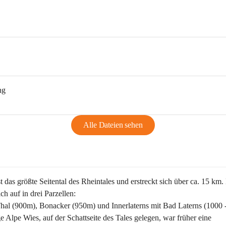
ng
Alle Dateien sehen
st das größte Seitental des Rheintales und erstreckt sich über ca. 15 km.
ich auf in drei Parzellen:
Thal (900m), Bonacker (950m) und Innerlaterns mit Bad Laterns (1000 
ge Alpe Wies, auf der Schattseite des Tales gelegen, war früher eine 