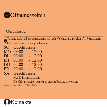
bis zum Ende der Bauarbeiten 
Kundmachung_Sperre-
gesperrt.
Wanderweg-veröffentlic
1 Seite
•
0 MB
ht
Öffnungszeiten
Schild_Sperre
1 Seite
•
0,1 MB
Geschlossen
Termine außerhalb der Amtszeiten sind nach Vereinbarung möglich. An Fenstertagen 
bleibt das Gemeindeamt geschlossen.
SO
Geschlossen
MO
08:00
-
12:00
DI
08:00
-
12:00
MI
08:00
-
12:00
DO
08:00
-
12:00
FR
08:00
-
12:00
SA
Geschlossen
Mariä Himmelfahrt:
Die Öffnungszeiten können an diesem Feiertag abweichen.
Zuletzt bearbeitet: 07.07.2025
Kontakte