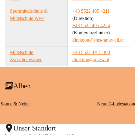
Sportmittelschule & 
+43 5522 405 4211
Mittelschule West
(Direktion)
+43 5522 405 4224
(Konferenzzimmer)
direktion@sms-rankweil.at
Mittelschule 
+43 5522 4915 300
Zwischenwasser
direktion@mszw.at
Alben
Sonne & Nebel
Unser Standort