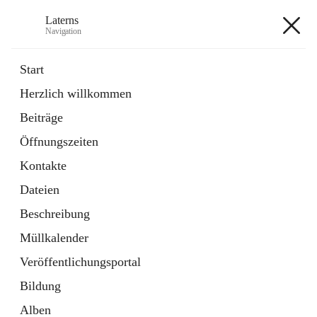
Laterns
Navigation
Laterns
Start
Herzlich willkommen
Bürgerservice
Beiträge
11 Schnellzugriffe
Öffnungszeiten
Soziales
1 Schnellzugriff
Kontakte
Dateien
+5
Beschreibung
Müllkalender
Veröffentlichungsportal
Bildung
Hauptadresse
Alben