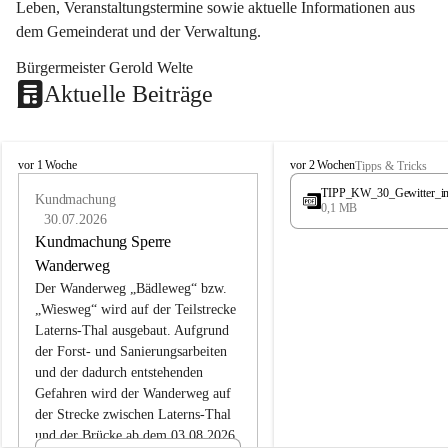
Leben, Veranstaltungstermine sowie aktuelle Informationen aus 
dem Gemeinderat und der Verwaltung. 
Bürgermeister Gerold Welte
Aktuelle Beiträge
L
L
vor 1 Woche
vor 2 Wochen
Tipps & Tricks
a
a
TIPP_KW_30_Gewitter_i
t
Kundmachung
t
0,1 MB
e
e
30.07.2026
r
r
Kundmachung Sperre
n
n
Wanderweg
s
s
Der Wanderweg „Bädleweg“ bzw. 
„Wiesweg“ wird auf der Teilstrecke 
Laterns-Thal ausgebaut. Aufgrund 
der Forst- und Sanierungsarbeiten 
und der dadurch entstehenden 
Gefahren wird der Wanderweg auf 
der 
Strecke zwischen Laterns-Thal 
und der Brücke ab dem 03.08.2026 