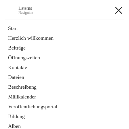
Laterns
Navigation
Laterns
Start
Herzlich willkommen
Bürgerservice
Beiträge
11 Schnellzugriffe
Öffnungszeiten
Soziales
1 Schnellzugriff
Kontakte
Dateien
+5
Beschreibung
Müllkalender
Veröffentlichungsportal
Bildung
Hauptadresse
Alben