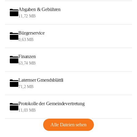
Abgaben & Gebühren
11,72 MB
Bürgerservice
0,63 MB
Finanzen
63,74 MB
Laternser Gmendsblättli
71,2 MB
Protokolle der Gemeindevertretung
11,03 MB
Alle Dateien sehen