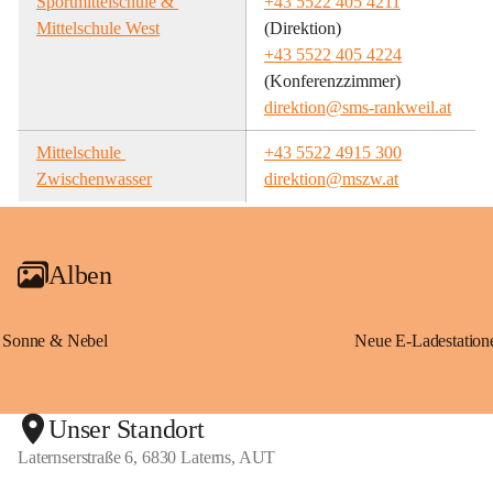
Sportmittelschule & 
+43 5522 405 4211
Mittelschule West
(Direktion)
+43 5522 405 4224
(Konferenzzimmer)
direktion@sms-rankweil.at
Mittelschule 
+43 5522 4915 300
Zwischenwasser
direktion@mszw.at
Alben
Sonne & Nebel
Unser Standort
Laternserstraße 6, 6830 Laterns, AUT