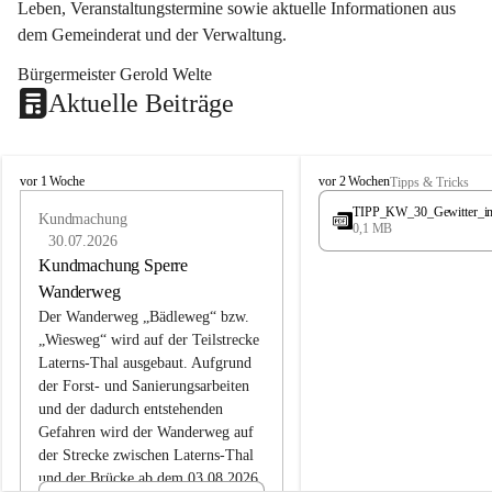
Leben, Veranstaltungstermine sowie aktuelle Informationen aus 
dem Gemeinderat und der Verwaltung. 
Bürgermeister Gerold Welte
Aktuelle Beiträge
L
L
vor 1 Woche
vor 2 Wochen
Tipps & Tricks
a
a
TIPP_KW_30_Gewitter_i
t
Kundmachung
t
0,1 MB
e
e
30.07.2026
r
r
Kundmachung Sperre
n
n
Wanderweg
s
s
Der Wanderweg „Bädleweg“ bzw. 
„Wiesweg“ wird auf der Teilstrecke 
Laterns-Thal ausgebaut. Aufgrund 
der Forst- und Sanierungsarbeiten 
und der dadurch entstehenden 
Gefahren wird der Wanderweg auf 
der 
Strecke zwischen Laterns-Thal 
und der Brücke ab dem 03.08.2026 