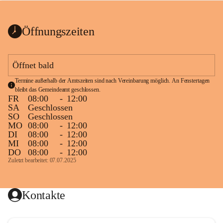
bis zum Ende der Bauarbeiten 
Kundmachung_Sperre-
gesperrt.
Wanderweg-veröffentlic
1 Seite
•
0 MB
ht
Öffnungszeiten
Schild_Sperre
1 Seite
•
0,1 MB
Öffnet bald
Termine außerhalb der Amtszeiten sind nach Vereinbarung möglich. An Fenstertagen 
bleibt das Gemeindeamt geschlossen.
FR
08:00
-
12:00
SA
Geschlossen
SO
Geschlossen
MO
08:00
-
12:00
DI
08:00
-
12:00
MI
08:00
-
12:00
DO
08:00
-
12:00
Zuletzt bearbeitet: 07.07.2025
Kontakte