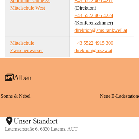
Sportmittelschule & 
+43 5522 405 4211
Mittelschule West
(Direktion)
+43 5522 405 4224
(Konferenzzimmer)
direktion@sms-rankweil.at
Mittelschule 
+43 5522 4915 300
Zwischenwasser
direktion@mszw.at
Alben
Sonne & Nebel
Unser Standort
Laternserstraße 6, 6830 Laterns, AUT