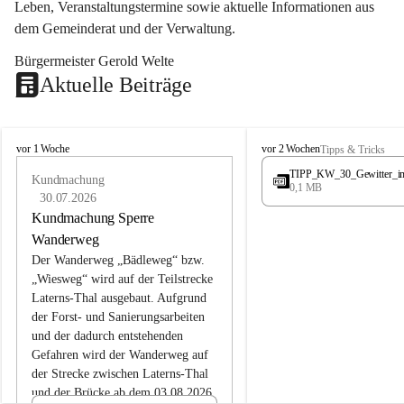
Leben, Veranstaltungstermine sowie aktuelle Informationen aus 
dem Gemeinderat und der Verwaltung. 
Bürgermeister Gerold Welte
Aktuelle Beiträge
L
L
vor 1 Woche
vor 2 Wochen
Tipps & Tricks
a
a
TIPP_KW_30_Gewitter_i
t
Kundmachung
t
0,1 MB
e
e
30.07.2026
r
r
Kundmachung Sperre
n
n
Wanderweg
s
s
Der Wanderweg „Bädleweg“ bzw. 
„Wiesweg“ wird auf der Teilstrecke 
Laterns-Thal ausgebaut. Aufgrund 
der Forst- und Sanierungsarbeiten 
und der dadurch entstehenden 
Gefahren wird der Wanderweg auf 
der 
Strecke zwischen Laterns-Thal 
und der Brücke ab dem 03.08.2026 