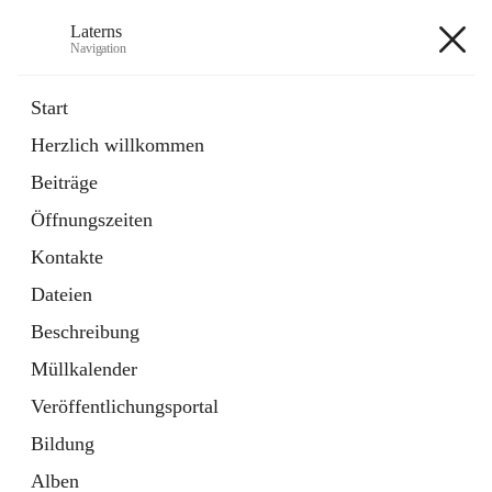
Laterns
Navigation
Laterns
Start
Herzlich willkommen
Bürgerservice
Beiträge
11 Schnellzugriffe
Öffnungszeiten
Soziales
1 Schnellzugriff
Kontakte
Dateien
+5
Beschreibung
Müllkalender
Veröffentlichungsportal
Bildung
Hauptadresse
Alben