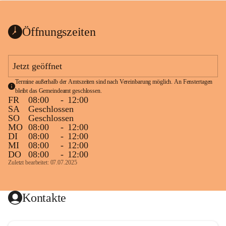
bis zum Ende der Bauarbeiten 
Kundmachung_Sperre-
gesperrt.
Wanderweg-veröffentlic
1 Seite
•
0 MB
ht
Öffnungszeiten
Schild_Sperre
1 Seite
•
0,1 MB
Jetzt geöffnet
Termine außerhalb der Amtszeiten sind nach Vereinbarung möglich. An Fenstertagen 
bleibt das Gemeindeamt geschlossen.
FR
08:00
-
12:00
SA
Geschlossen
SO
Geschlossen
MO
08:00
-
12:00
DI
08:00
-
12:00
MI
08:00
-
12:00
DO
08:00
-
12:00
Zuletzt bearbeitet: 07.07.2025
Kontakte