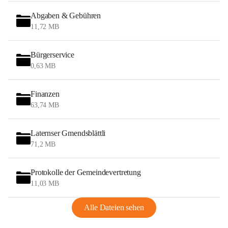
Abgaben & Gebühren
11,72 MB
Bürgerservice
0,63 MB
Finanzen
63,74 MB
Laternser Gmendsblättli
71,2 MB
Protokolle der Gemeindevertretung
11,03 MB
Alle Dateien sehen