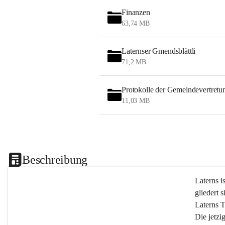
Finanzen
63,74 MB
Laternser Gmendsblättli
71,2 MB
Protokolle der Gemeindevertretu
11,03 MB
Beschreibung
Laterns i
gliedert s
Laterns 
Die jetzi