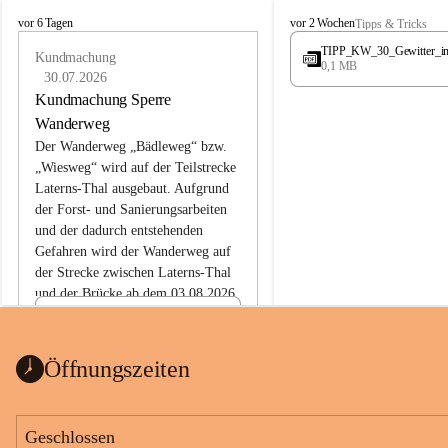
L
L
vor 6 Tagen
vor 2 Wochen
Tipps & Tricks
a
a
TIPP_KW_30_Gewitter_i
t
Kundmachung
t
0,1 MB
e
e
30.07.2026
r
r
Kundmachung Sperre
n
n
Wanderweg
s
s
Der Wanderweg „Bädleweg“ bzw. 
„Wiesweg“ wird auf der Teilstrecke 
Laterns-Thal ausgebaut. Aufgrund 
der Forst- und Sanierungsarbeiten 
und der dadurch entstehenden 
Gefahren wird der Wanderweg auf 
der 
Strecke zwischen Laterns-Thal 
und der Brücke ab dem 03.08.2026 
bis zum Ende der Bauarbeiten 
Kundmachung_Sperre-
gesperrt.
Wanderweg-veröffentlic
1 Seite
•
0 MB
ht
Öffnungszeiten
Schild_Sperre
1 Seite
•
0,1 MB
Geschlossen