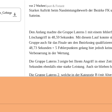
F
vor 2 Wochen
Sport & Freizeit
r
Starker Auftritt beim Nassleistungsbewerb der Bezirke FK 
m_Gebirge
e
Satteins.
i
w
i
Den Anfang machte die Gruppe Laterns 1 mit einem fehlerf
l
l
Löschangriff in 48,59 Sekunden. Mit diesem Lauf konnte si
i
Gruppe auch für das Finale um den Bezirkssieg qualifiziere
g
48,73 Sekunden + 5 Fehlerpunkten gelang hier jedoch keine
e
Verbesserung in der Wertung.
F
e
Die Gruppe Laterns 3 zeigte bei Ihrem Angriff in einer Zei
u
Sekunden ebenfalls eine starke Leistung. Auch sie blieben fe
e
r
Die Gruppe Laterns 2, welche in der Kategorie B (mit Alter
w
gestartet ist, überzeugte ebenfalls mit einem Löschangriff i
Rangliste_41_Nassleistungsbewerb_2026
e
0,2 MB
Sekunden und konnte damit den Sieg in dieser Wertungsklas
h
Laterns holen.
r
L
a
t
Somit ergab sich folgende hervorragende Ergebnisse:
e