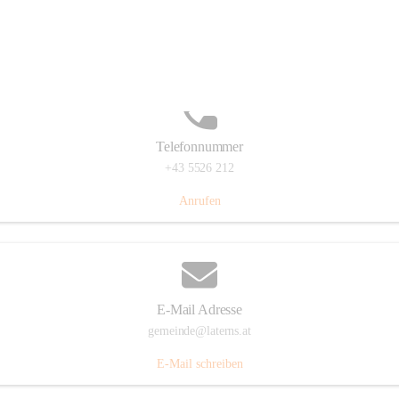
Laternserstraße 6, 6830 Laterns, AUT
Auf Karte ansehen
Telefonnummer
+43 5526 212
Anrufen
E-Mail Adresse
gemeinde@laterns.at
E-Mail schreiben