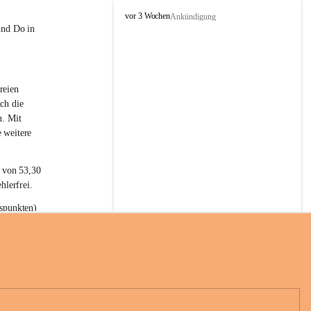
L
vor 3 Wochen
Ankündigung
a
und Do in 
t
e
r
n
reien 
s
ch die 
n. Mit 
 weitere 
t von 53,30 
hlerfrei.
spunkten) 
n 55,40 
se nach 