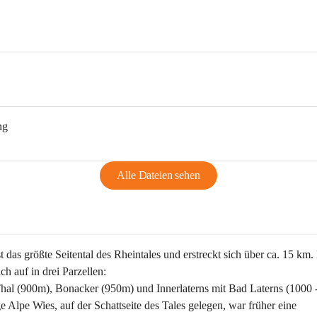
ng
Alle Dateien sehen
st das größte Seitental des Rheintales und erstreckt sich über ca. 15 km.
ich auf in drei Parzellen:
Thal (900m), Bonacker (950m) und Innerlaterns mit Bad Laterns (1000 
ge Alpe Wies, auf der Schattseite des Tales gelegen, war früher eine 