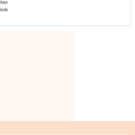
biet 
inde 
.