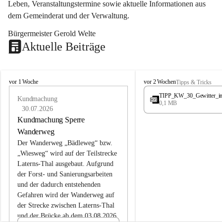
Leben, Veranstaltungstermine sowie aktuelle Informationen aus 
dem Gemeinderat und der Verwaltung. 
Bürgermeister Gerold Welte
Aktuelle Beiträge
L
L
vor 1 Woche
vor 2 Wochen
Tipps & Tricks
a
a
TIPP_KW_30_Gewitter_i
t
Kundmachung
t
0,1 MB
e
e
30.07.2026
r
r
Kundmachung Sperre
n
n
Wanderweg
s
s
Der Wanderweg „Bädleweg“ bzw. 
„Wiesweg“ wird auf der Teilstrecke 
Laterns-Thal ausgebaut. Aufgrund 
der Forst- und Sanierungsarbeiten 
und der dadurch entstehenden 
Gefahren wird der Wanderweg auf 
der 
Strecke zwischen Laterns-Thal 
und der Brücke ab dem 03.08.2026 