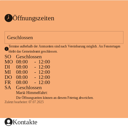
bis zum Ende der Bauarbeiten 
Kundmachung_Sperre-
gesperrt.
Wanderweg-veröffentlic
1 Seite
•
0 MB
ht
Öffnungszeiten
Schild_Sperre
1 Seite
•
0,1 MB
Geschlossen
Termine außerhalb der Amtszeiten sind nach Vereinbarung möglich. An Fenstertagen 
bleibt das Gemeindeamt geschlossen.
SO
Geschlossen
MO
08:00
-
12:00
DI
08:00
-
12:00
MI
08:00
-
12:00
DO
08:00
-
12:00
FR
08:00
-
12:00
SA
Geschlossen
Mariä Himmelfahrt:
Die Öffnungszeiten können an diesem Feiertag abweichen.
Zuletzt bearbeitet: 07.07.2025
Kontakte