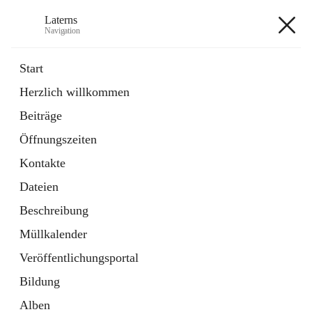
Laterns
Navigation
Laterns
Start
Herzlich willkommen
Bürgerservice
Beiträge
11 Schnellzugriffe
Öffnungszeiten
Soziales
1 Schnellzugriff
Kontakte
Dateien
+5
Beschreibung
Müllkalender
Veröffentlichungsportal
Bildung
Hauptadresse
Alben