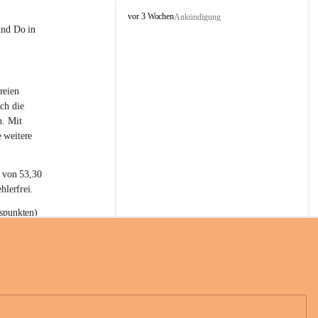
L
vor 3 Wochen
Ankündigung
a
und Do in 
t
e
r
n
reien 
s
ch die 
n. Mit 
 weitere 
t von 53,30 
hlerfrei.
spunkten) 
n 55,40 
se nach 