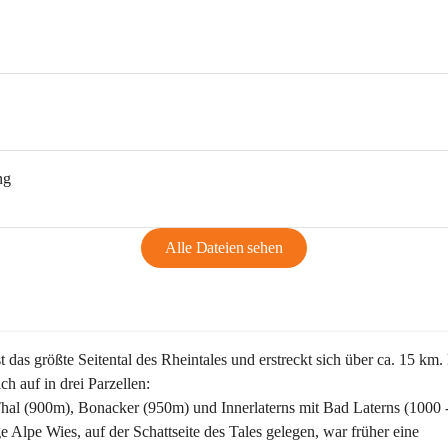
ng
Alle Dateien sehen
st das größte Seitental des Rheintales und erstreckt sich über ca. 15 km.
ich auf in drei Parzellen:
Thal (900m), Bonacker (950m) und Innerlaterns mit Bad Laterns (1000 
ge Alpe Wies, auf der Schattseite des Tales gelegen, war früher eine 