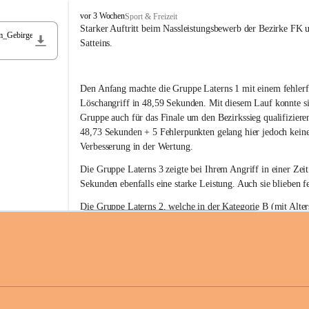
F
vor 3 Wochen
Sport & Freizeit
r
Starker Auftritt beim Nassleistungsbewerb der Bezirke FK 
m_Gebirge
e
Satteins.
i
w
i
Den Anfang machte die Gruppe Laterns 1 mit einem fehlerf
l
l
Löschangriff in 48,59 Sekunden. Mit diesem Lauf konnte si
i
Gruppe auch für das Finale um den Bezirkssieg qualifiziere
g
48,73 Sekunden + 5 Fehlerpunkten gelang hier jedoch keine
e
Verbesserung in der Wertung.
F
e
Die Gruppe Laterns 3 zeigte bei Ihrem Angriff in einer Zei
u
Sekunden ebenfalls eine starke Leistung. Auch sie blieben fe
e
r
Die Gruppe Laterns 2, welche in der Kategorie B (mit Alter
w
gestartet ist, überzeugte ebenfalls mit einem Löschangriff i
Rangliste_41_Nassleistungsbewerb_2026
e
0,2 MB
Sekunden und konnte damit den Sieg in dieser Wertungsklas
h
Laterns holen.
r
L
a
t
Somit ergab sich folgende hervorragende Ergebnisse:
e