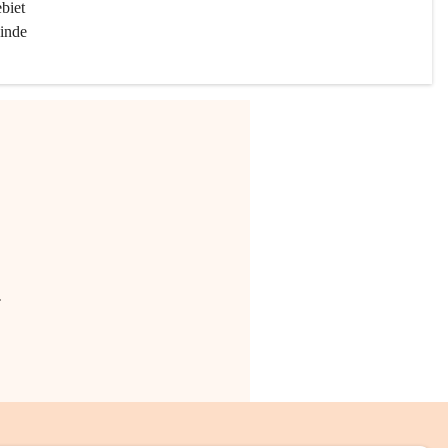
biet 
inde 
.