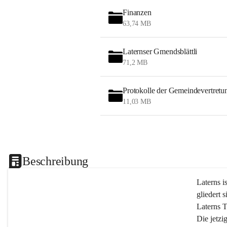
Finanzen
63,74 MB
Laternser Gmendsblättli
71,2 MB
Protokolle der Gemeindevertretu
11,03 MB
Beschreibung
Laterns i
gliedert s
Laterns 
Die jetzi