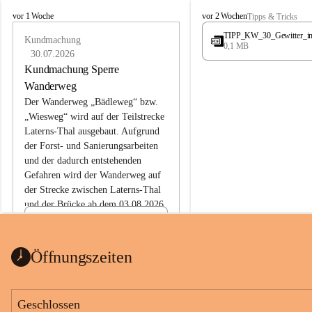
L
L
vor 1 Woche
vor 2 Wochen
Tipps & Tricks
a
a
TIPP_KW_30_Gewitter_i
t
Kundmachung
t
0,1 MB
e
e
30.07.2026
r
r
Kundmachung Sperre
n
n
Wanderweg
s
s
Der Wanderweg „Bädleweg“ bzw. 
„Wiesweg“ wird auf der Teilstrecke 
Laterns-Thal ausgebaut. Aufgrund 
der Forst- und Sanierungsarbeiten 
und der dadurch entstehenden 
Gefahren wird der Wanderweg auf 
der 
Strecke zwischen Laterns-Thal 
und der Brücke ab dem 03.08.2026 
bis zum Ende der Bauarbeiten 
Kundmachung_Sperre-
gesperrt.
Wanderweg-veröffentlic
1 Seite
•
0 MB
ht
Öffnungszeiten
Schild_Sperre
1 Seite
•
0,1 MB
Geschlossen