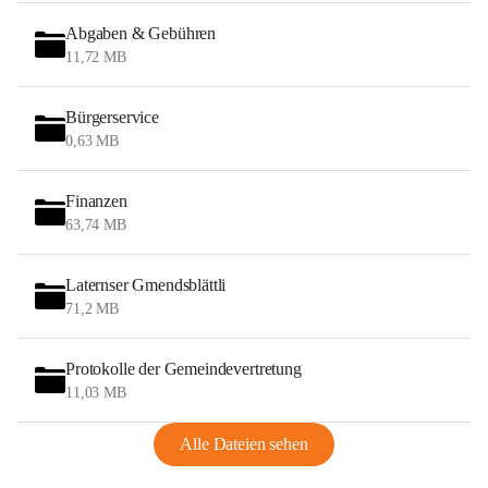
Abgaben & Gebühren
11,72 MB
Bürgerservice
0,63 MB
Finanzen
63,74 MB
Laternser Gmendsblättli
71,2 MB
Protokolle der Gemeindevertretung
11,03 MB
Alle Dateien sehen