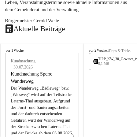
Leben, Veranstaltungstermine sowie aktuelle Informationen aus 
dem Gemeinderat und der Verwaltung. 
Bürgermeister Gerold Welte
Aktuelle Beiträge
L
L
vor 1 Woche
vor 2 Wochen
Tipps & Tricks
a
a
TIPP_KW_30_Gewitter_i
t
Kundmachung
t
0,1 MB
e
e
30.07.2026
r
r
Kundmachung Sperre
n
n
Wanderweg
s
s
Der Wanderweg „Bädleweg“ bzw. 
„Wiesweg“ wird auf der Teilstrecke 
Laterns-Thal ausgebaut. Aufgrund 
der Forst- und Sanierungsarbeiten 
und der dadurch entstehenden 
Gefahren wird der Wanderweg auf 
der 
Strecke zwischen Laterns-Thal 
und der Brücke ab dem 03.08.2026 