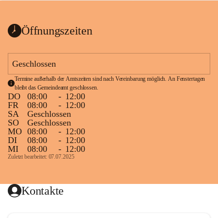
bis zum Ende der Bauarbeiten 
Kundmachung_Sperre-
gesperrt.
Wanderweg-veröffentlic
1 Seite
•
0 MB
ht
Öffnungszeiten
Schild_Sperre
1 Seite
•
0,1 MB
Geschlossen
Termine außerhalb der Amtszeiten sind nach Vereinbarung möglich. An Fenstertagen 
bleibt das Gemeindeamt geschlossen.
DO
08:00
-
12:00
FR
08:00
-
12:00
SA
Geschlossen
SO
Geschlossen
MO
08:00
-
12:00
DI
08:00
-
12:00
MI
08:00
-
12:00
Zuletzt bearbeitet: 07.07.2025
Kontakte