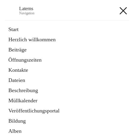
Laterns
Navigation
Laterns
Start
Herzlich willkommen
Bürgerservice
Beiträge
11 Schnellzugriffe
Öffnungszeiten
Soziales
1 Schnellzugriff
Kontakte
Dateien
+5
Beschreibung
Müllkalender
Veröffentlichungsportal
Bildung
Hauptadresse
Alben