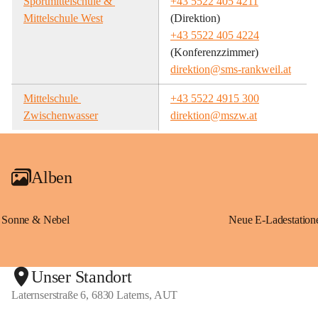
Sportmittelschule & 
+43 5522 405 4211
Mittelschule West
(Direktion)
+43 5522 405 4224
(Konferenzzimmer)
direktion@sms-rankweil.at
Mittelschule 
+43 5522 4915 300
Zwischenwasser
direktion@mszw.at
Alben
Sonne & Nebel
Unser Standort
Laternserstraße 6, 6830 Laterns, AUT