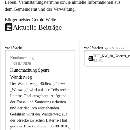
Leben, Veranstaltungstermine sowie aktuelle Informationen aus 
dem Gemeinderat und der Verwaltung. 
Bürgermeister Gerold Welte
Aktuelle Beiträge
L
L
vor 1 Woche
vor 2 Wochen
Tipps & Tricks
a
a
TIPP_KW_30_Gewitter_i
t
Kundmachung
t
0,1 MB
e
e
30.07.2026
r
r
Kundmachung Sperre
n
n
Wanderweg
s
s
Der Wanderweg „Bädleweg“ bzw. 
„Wiesweg“ wird auf der Teilstrecke 
Laterns-Thal ausgebaut. Aufgrund 
der Forst- und Sanierungsarbeiten 
und der dadurch entstehenden 
Gefahren wird der Wanderweg auf 
der 
Strecke zwischen Laterns-Thal 
und der Brücke ab dem 03.08.2026 