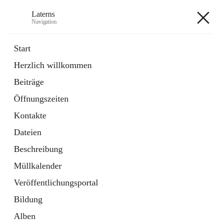
Laterns
Navigation
Laterns
Start
Herzlich willkommen
Bürgerservice
Beiträge
11 Schnellzugriffe
Öffnungszeiten
Soziales
1 Schnellzugriff
Kontakte
Dateien
+5
Beschreibung
Müllkalender
Veröffentlichungsportal
Bildung
Hauptadresse
Alben