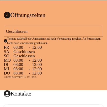
bis zum Ende der Bauarbeiten 
Kundmachung_Sperre-
gesperrt.
Wanderweg-veröffentlic
1 Seite
•
0 MB
ht
Öffnungszeiten
Schild_Sperre
1 Seite
•
0,1 MB
Geschlossen
Termine außerhalb der Amtszeiten sind nach Vereinbarung möglich. An Fenstertagen 
bleibt das Gemeindeamt geschlossen.
FR
08:00
-
12:00
SA
Geschlossen
SO
Geschlossen
MO
08:00
-
12:00
DI
08:00
-
12:00
MI
08:00
-
12:00
DO
08:00
-
12:00
Zuletzt bearbeitet: 07.07.2025
Kontakte