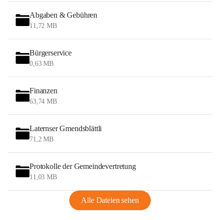
Abgaben & Gebühren
11,72 MB
Bürgerservice
0,63 MB
Finanzen
63,74 MB
Laternser Gmendsblättli
71,2 MB
Protokolle der Gemeindevertretung
11,03 MB
Alle Dateien sehen