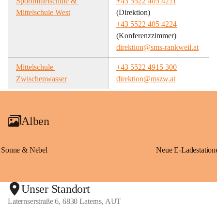
Sportmittelschule & 
+43 5522 405 4211
Mittelschule West
(Direktion)
+43 5522 405 4224
(Konferenzzimmer)
direktion@sms-rankweil.at
Mittelschule 
+43 5522 4915 300
Zwischenwasser
direktion@mszw.at
Alben
Sonne & Nebel
Unser Standort
Laternserstraße 6, 6830 Laterns, AUT