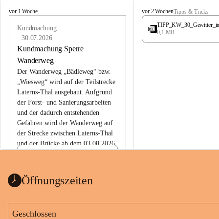
L
L
vor 1 Woche
vor 2 Wochen
Tipps & Tricks
a
a
TIPP_KW_30_Gewitter_i
t
Kundmachung
t
0,1 MB
e
e
30.07.2026
r
r
Kundmachung Sperre
n
n
Wanderweg
s
s
Der Wanderweg „Bädleweg“ bzw. 
„Wiesweg“ wird auf der Teilstrecke 
Laterns-Thal ausgebaut. Aufgrund 
der Forst- und Sanierungsarbeiten 
und der dadurch entstehenden 
Gefahren wird der Wanderweg auf 
der 
Strecke zwischen Laterns-Thal 
und der Brücke ab dem 03.08.2026 
bis zum Ende der Bauarbeiten 
Kundmachung_Sperre-
gesperrt.
Wanderweg-veröffentlic
1 Seite
•
0 MB
ht
Öffnungszeiten
Schild_Sperre
1 Seite
•
0,1 MB
Geschlossen