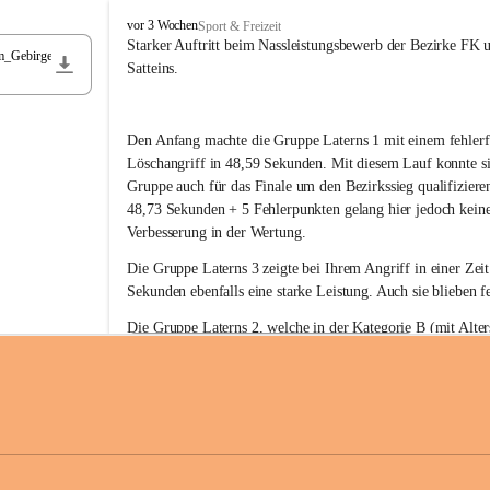
F
vor 3 Wochen
Sport & Freizeit
r
Starker Auftritt beim Nassleistungsbewerb der Bezirke FK 
m_Gebirge
e
Satteins.
i
w
i
Den Anfang machte die Gruppe Laterns 1 mit einem fehlerf
l
l
Löschangriff in 48,59 Sekunden. Mit diesem Lauf konnte si
i
Gruppe auch für das Finale um den Bezirkssieg qualifiziere
g
48,73 Sekunden + 5 Fehlerpunkten gelang hier jedoch keine
e
Verbesserung in der Wertung.
F
e
Die Gruppe Laterns 3 zeigte bei Ihrem Angriff in einer Zei
u
Sekunden ebenfalls eine starke Leistung. Auch sie blieben fe
e
r
Die Gruppe Laterns 2, welche in der Kategorie B (mit Alter
w
gestartet ist, überzeugte ebenfalls mit einem Löschangriff i
Rangliste_41_Nassleistungsbewerb_2026
e
0,2 MB
Sekunden und konnte damit den Sieg in dieser Wertungsklas
h
Laterns holen.
r
L
a
t
Somit ergab sich folgende hervorragende Ergebnisse:
e