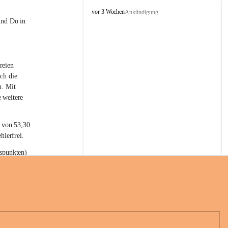
L
vor 3 Wochen
Ankündigung
a
und Do in 
t
e
r
n
reien 
s
ch die 
n. Mit 
 weitere 
t von 53,30 
hlerfrei.
spunkten) 
n 55,40 
se nach 