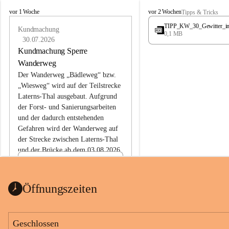
L
L
vor 1 Woche
vor 2 Wochen
Tipps & Tricks
a
a
TIPP_KW_30_Gewitter_i
t
Kundmachung
t
0,1 MB
e
e
30.07.2026
r
r
Kundmachung Sperre
n
n
Wanderweg
s
s
Der Wanderweg „Bädleweg“ bzw. 
„Wiesweg“ wird auf der Teilstrecke 
Laterns-Thal ausgebaut. Aufgrund 
der Forst- und Sanierungsarbeiten 
und der dadurch entstehenden 
Gefahren wird der Wanderweg auf 
der 
Strecke zwischen Laterns-Thal 
und der Brücke ab dem 03.08.2026 
bis zum Ende der Bauarbeiten 
Kundmachung_Sperre-
gesperrt.
Wanderweg-veröffentlic
1 Seite
•
0 MB
ht
Öffnungszeiten
Schild_Sperre
1 Seite
•
0,1 MB
Geschlossen