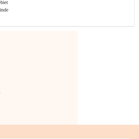
biet 
inde 
.