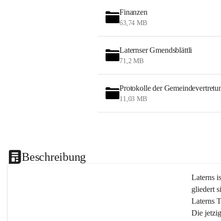
Finanzen
63,74 MB
Laternser Gmendsblättli
71,2 MB
Protokolle der Gemeindevertretu
11,03 MB
Beschreibung
Laterns i
gliedert s
Laterns 
Die jetzi