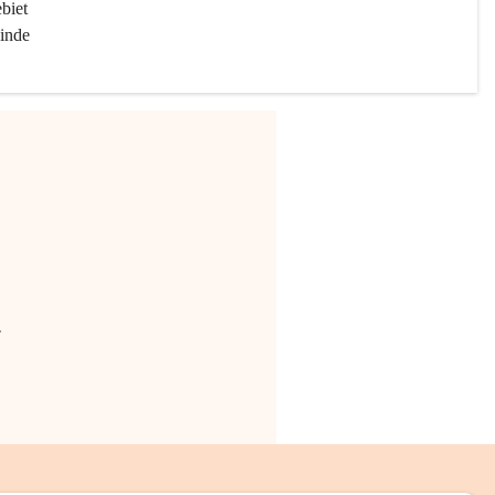
biet 
inde 
.