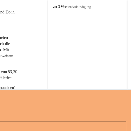
L
vor 3 Wochen
Ankündigung
a
und Do in 
t
e
r
n
reien 
s
ch die 
n. Mit 
 weitere 
t von 53,30 
hlerfrei.
spunkten) 
n 55,40 
se nach 