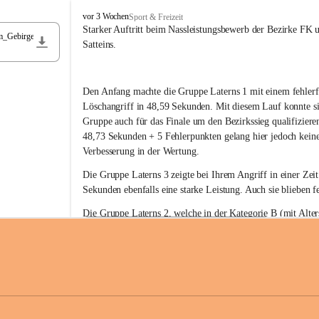
F
vor 3 Wochen
Sport & Freizeit
r
Starker Auftritt beim Nassleistungsbewerb der Bezirke FK 
m_Gebirge
e
Satteins.
i
w
i
Den Anfang machte die Gruppe Laterns 1 mit einem fehlerf
l
l
Löschangriff in 48,59 Sekunden. Mit diesem Lauf konnte si
i
Gruppe auch für das Finale um den Bezirkssieg qualifiziere
g
48,73 Sekunden + 5 Fehlerpunkten gelang hier jedoch keine
e
Verbesserung in der Wertung.
F
e
Die Gruppe Laterns 3 zeigte bei Ihrem Angriff in einer Zei
u
Sekunden ebenfalls eine starke Leistung. Auch sie blieben fe
e
r
Die Gruppe Laterns 2, welche in der Kategorie B (mit Alter
w
gestartet ist, überzeugte ebenfalls mit einem Löschangriff i
Rangliste_41_Nassleistungsbewerb_2026
e
0,2 MB
Sekunden und konnte damit den Sieg in dieser Wertungsklas
h
Laterns holen.
r
L
a
t
Somit ergab sich folgende hervorragende Ergebnisse:
e