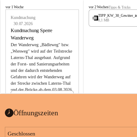
L
L
vor 1 Woche
vor 2 Wochen
Tipps & Tricks
a
a
TIPP_KW_30_Gewitter_i
t
Kundmachung
t
0,1 MB
e
e
30.07.2026
r
r
Kundmachung Sperre
n
n
Wanderweg
s
s
Der Wanderweg „Bädleweg“ bzw. 
„Wiesweg“ wird auf der Teilstrecke 
Laterns-Thal ausgebaut. Aufgrund 
der Forst- und Sanierungsarbeiten 
und der dadurch entstehenden 
Gefahren wird der Wanderweg auf 
der 
Strecke zwischen Laterns-Thal 
und der Brücke ab dem 03.08.2026 
bis zum Ende der Bauarbeiten 
Kundmachung_Sperre-
gesperrt.
Wanderweg-veröffentlic
1 Seite
•
0 MB
ht
Öffnungszeiten
Schild_Sperre
1 Seite
•
0,1 MB
Geschlossen