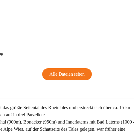
ng
Alle Dateien sehen
st das größte Seitental des Rheintales und erstreckt sich über ca. 15 km.
ich auf in drei Parzellen:
Thal (900m), Bonacker (950m) und Innerlaterns mit Bad Laterns (1000 
ge Alpe Wies, auf der Schattseite des Tales gelegen, war früher eine 