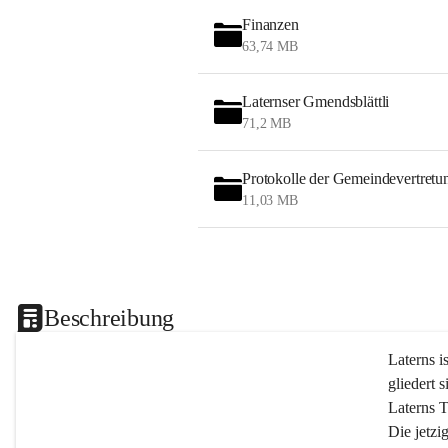
Finanzen
63,74 MB
Laternser Gmendsblättli
71,2 MB
Protokolle der Gemeindevertretu
11,03 MB
Beschreibung
Laterns i
gliedert s
Laterns 
Die jetzi