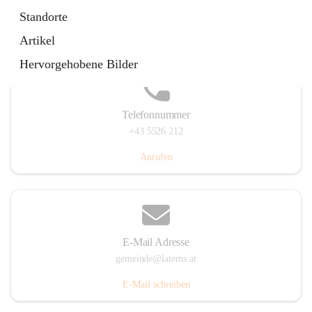
Laternserstraße 6, 6830 Laterns, AUT
Standorte
Auf Karte ansehen
Artikel
Hervorgehobene Bilder
Telefonnummer
+43 5526 212
Anrufen
E-Mail Adresse
gemeinde@laterns.at
E-Mail schreiben