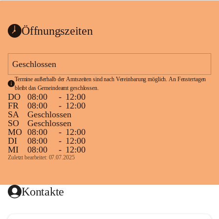
bis zum Ende der Bauarbeiten 
Kundmachung_Sperre-
gesperrt.
Wanderweg-veröffentlic
1 Seite
•
0 MB
ht
Öffnungszeiten
Schild_Sperre
1 Seite
•
0,1 MB
Geschlossen
Termine außerhalb der Amtszeiten sind nach Vereinbarung möglich. An Fenstertagen 
bleibt das Gemeindeamt geschlossen.
DO
08:00
-
12:00
FR
08:00
-
12:00
SA
Geschlossen
SO
Geschlossen
MO
08:00
-
12:00
DI
08:00
-
12:00
MI
08:00
-
12:00
Zuletzt bearbeitet: 07.07.2025
Kontakte