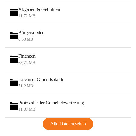
Abgaben & Gebühren
11,72 MB
Bürgerservice
0,63 MB
Finanzen
63,74 MB
Laternser Gmendsblättli
71,2 MB
Protokolle der Gemeindevertretung
11,03 MB
Alle Dateien sehen