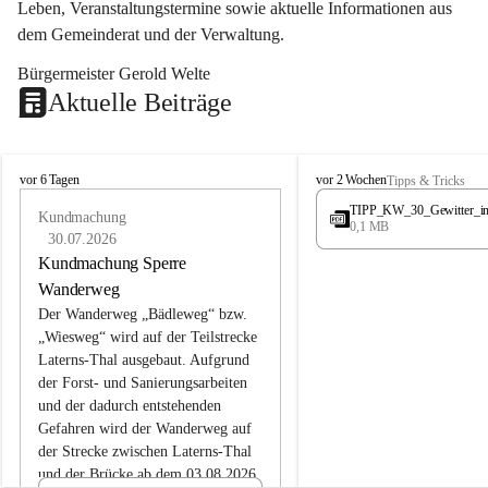
Leben, Veranstaltungstermine sowie aktuelle Informationen aus 
dem Gemeinderat und der Verwaltung. 
Bürgermeister Gerold Welte
Aktuelle Beiträge
L
L
vor 6 Tagen
vor 2 Wochen
Tipps & Tricks
a
a
TIPP_KW_30_Gewitter_i
t
Kundmachung
t
0,1 MB
e
e
30.07.2026
r
r
Kundmachung Sperre
n
n
Wanderweg
s
s
Der Wanderweg „Bädleweg“ bzw. 
„Wiesweg“ wird auf der Teilstrecke 
Laterns-Thal ausgebaut. Aufgrund 
der Forst- und Sanierungsarbeiten 
und der dadurch entstehenden 
Gefahren wird der Wanderweg auf 
der 
Strecke zwischen Laterns-Thal 
und der Brücke ab dem 03.08.2026 