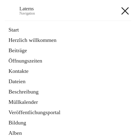
Laterns
Navigation
Laterns
Start
Herzlich willkommen
Bürgerservice
Beiträge
11 Schnellzugriffe
Öffnungszeiten
Soziales
1 Schnellzugriff
Kontakte
Dateien
+5
Beschreibung
Müllkalender
Veröffentlichungsportal
Bildung
Hauptadresse
Alben