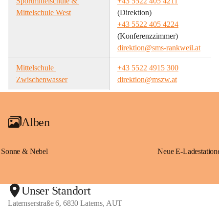
Sportmittelschule & 
+43 5522 405 4211
Mittelschule West
(Direktion)
+43 5522 405 4224
(Konferenzzimmer)
direktion@sms-rankweil.at
Mittelschule 
+43 5522 4915 300
Zwischenwasser
direktion@mszw.at
Alben
Sonne & Nebel
Unser Standort
Laternserstraße 6, 6830 Laterns, AUT