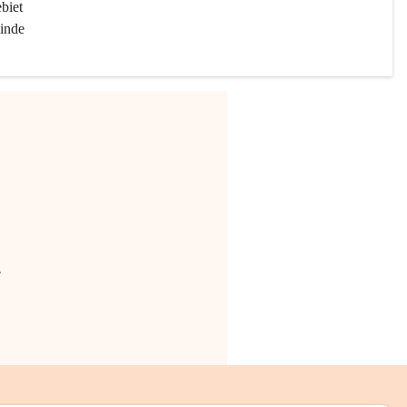
biet 
inde 
.