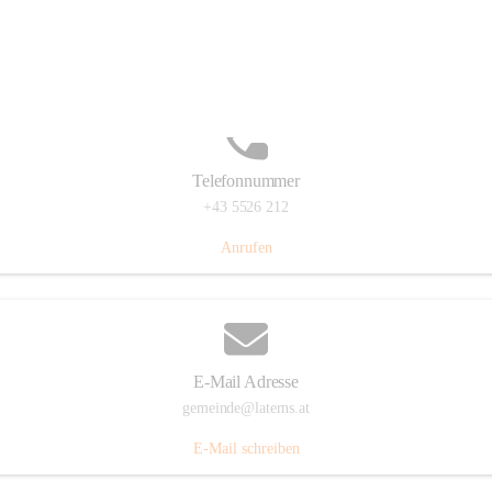
Laternserstraße 6, 6830 Laterns, AUT
Auf Karte ansehen
Telefonnummer
+43 5526 212
Anrufen
E-Mail Adresse
gemeinde@laterns.at
E-Mail schreiben