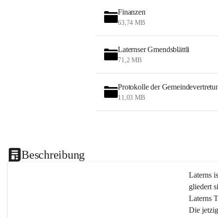
Finanzen
63,74 MB
Laternser Gmendsblättli
71,2 MB
Protokolle der Gemeindevertretu
11,03 MB
Beschreibung
Laterns i
gliedert s
Laterns 
Die jetzi