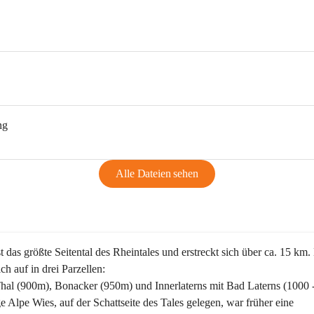
ng
Alle Dateien sehen
st das größte Seitental des Rheintales und erstreckt sich über ca. 15 km.
ich auf in drei Parzellen:
Thal (900m), Bonacker (950m) und Innerlaterns mit Bad Laterns (1000 
ge Alpe Wies, auf der Schattseite des Tales gelegen, war früher eine 