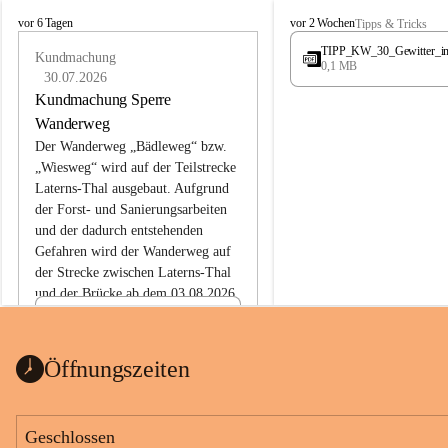
L
L
vor 6 Tagen
vor 2 Wochen
Tipps & Tricks
a
a
TIPP_KW_30_Gewitter_i
t
Kundmachung
t
0,1 MB
e
e
30.07.2026
r
r
Kundmachung Sperre
n
n
Wanderweg
s
s
Der Wanderweg „Bädleweg“ bzw. 
„Wiesweg“ wird auf der Teilstrecke 
Laterns-Thal ausgebaut. Aufgrund 
der Forst- und Sanierungsarbeiten 
und der dadurch entstehenden 
Gefahren wird der Wanderweg auf 
der 
Strecke zwischen Laterns-Thal 
und der Brücke ab dem 03.08.2026 
bis zum Ende der Bauarbeiten 
Kundmachung_Sperre-
gesperrt.
Wanderweg-veröffentlic
1 Seite
•
0 MB
ht
Öffnungszeiten
Schild_Sperre
1 Seite
•
0,1 MB
Geschlossen