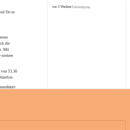
L
vor 3 Wochen
Ankündigung
a
und Do in 
t
e
r
n
reien 
s
ch die 
n. Mit 
 weitere 
t von 53,30 
hlerfrei.
spunkten) 
n 55,40 
se nach 