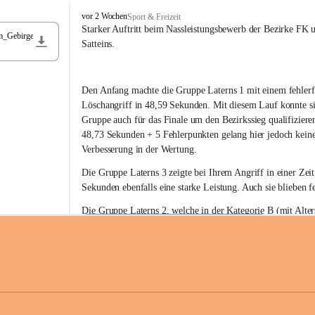
F
vor 2 Wochen
Sport & Freizeit
r
Starker Auftritt beim Nassleistungsbewerb der Bezirke FK 
m_Gebirge
e
Satteins.
i
w
i
Den Anfang machte die Gruppe Laterns 1 mit einem fehlerf
l
l
Löschangriff in 48,59 Sekunden. Mit diesem Lauf konnte si
i
Gruppe auch für das Finale um den Bezirkssieg qualifiziere
g
48,73 Sekunden + 5 Fehlerpunkten gelang hier jedoch keine
e
Verbesserung in der Wertung.
F
e
Die Gruppe Laterns 3 zeigte bei Ihrem Angriff in einer Zei
u
Sekunden ebenfalls eine starke Leistung. Auch sie blieben fe
e
r
Die Gruppe Laterns 2, welche in der Kategorie B (mit Alter
w
gestartet ist, überzeugte ebenfalls mit einem Löschangriff i
Rangliste_41_Nassleistungsbewerb_2026
e
0,2 MB
Sekunden und konnte damit den Sieg in dieser Wertungsklas
h
Laterns holen.
r
L
a
t
Somit ergab sich folgende hervorragende Ergebnisse:
e