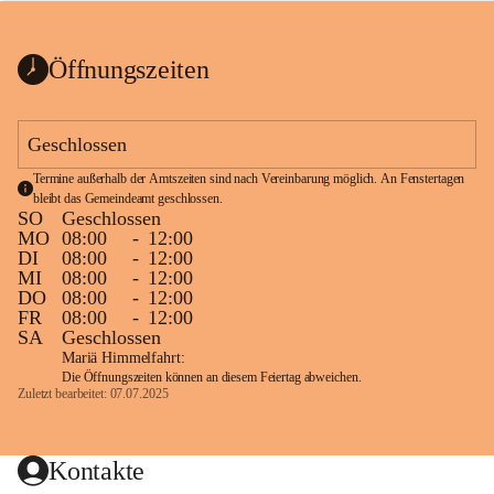
bis zum Ende der Bauarbeiten 
Kundmachung_Sperre-
gesperrt.
Wanderweg-veröffentlic
1 Seite
•
0 MB
ht
Öffnungszeiten
Schild_Sperre
1 Seite
•
0,1 MB
Geschlossen
Termine außerhalb der Amtszeiten sind nach Vereinbarung möglich. An Fenstertagen 
bleibt das Gemeindeamt geschlossen.
SO
Geschlossen
MO
08:00
-
12:00
DI
08:00
-
12:00
MI
08:00
-
12:00
DO
08:00
-
12:00
FR
08:00
-
12:00
SA
Geschlossen
Mariä Himmelfahrt:
Die Öffnungszeiten können an diesem Feiertag abweichen.
Zuletzt bearbeitet: 07.07.2025
Kontakte