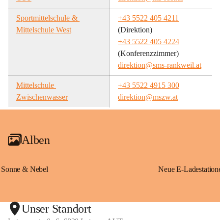
Sportmittelschule & 
+43 5522 405 4211
Mittelschule West
(Direktion)
+43 5522 405 4224
(Konferenzzimmer)
direktion@sms-rankweil.at
Mittelschule 
+43 5522 4915 300
Zwischenwasser
direktion@mszw.at
Alben
Sonne & Nebel
Unser Standort