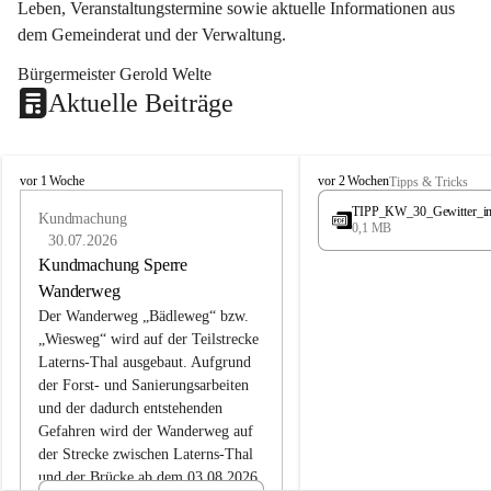
Leben, Veranstaltungstermine sowie aktuelle Informationen aus 
dem Gemeinderat und der Verwaltung. 
Bürgermeister Gerold Welte
Aktuelle Beiträge
L
L
vor 1 Woche
vor 2 Wochen
Tipps & Tricks
a
a
TIPP_KW_30_Gewitter_i
t
Kundmachung
t
0,1 MB
e
e
30.07.2026
r
r
Kundmachung Sperre
n
n
Wanderweg
s
s
Der Wanderweg „Bädleweg“ bzw. 
„Wiesweg“ wird auf der Teilstrecke 
Laterns-Thal ausgebaut. Aufgrund 
der Forst- und Sanierungsarbeiten 
und der dadurch entstehenden 
Gefahren wird der Wanderweg auf 
der 
Strecke zwischen Laterns-Thal 
und der Brücke ab dem 03.08.2026 