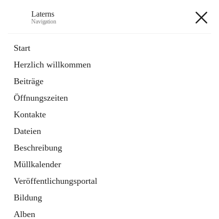
Laterns
Navigation
Laterns
Start
Herzlich willkommen
Bürgerservice
Beiträge
11 Schnellzugriffe
Öffnungszeiten
Soziales
1 Schnellzugriff
Kontakte
Dateien
+5
Beschreibung
Müllkalender
Veröffentlichungsportal
Bildung
Hauptadresse
Alben