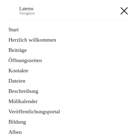
Laterns
Navigation
Laterns
Start
Herzlich willkommen
Bürgerservice
Beiträge
11 Schnellzugriffe
Öffnungszeiten
Soziales
1 Schnellzugriff
Kontakte
Dateien
+5
Beschreibung
Müllkalender
Veröffentlichungsportal
Bildung
Hauptadresse
Alben