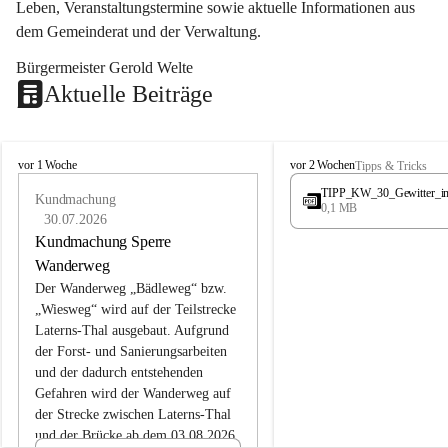
Leben, Veranstaltungstermine sowie aktuelle Informationen aus 
dem Gemeinderat und der Verwaltung. 
Bürgermeister Gerold Welte
Aktuelle Beiträge
L
L
vor 1 Woche
vor 2 Wochen
Tipps & Tricks
a
a
TIPP_KW_30_Gewitter_i
t
Kundmachung
t
0,1 MB
e
e
30.07.2026
r
r
Kundmachung Sperre
n
n
Wanderweg
s
s
Der Wanderweg „Bädleweg“ bzw. 
„Wiesweg“ wird auf der Teilstrecke 
Laterns-Thal ausgebaut. Aufgrund 
der Forst- und Sanierungsarbeiten 
und der dadurch entstehenden 
Gefahren wird der Wanderweg auf 
der 
Strecke zwischen Laterns-Thal 
und der Brücke ab dem 03.08.2026 