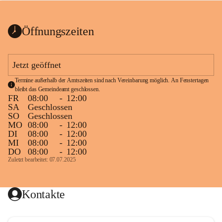
bis zum Ende der Bauarbeiten 
Kundmachung_Sperre-
gesperrt.
Wanderweg-veröffentlic
1 Seite
•
0 MB
ht
Öffnungszeiten
Schild_Sperre
1 Seite
•
0,1 MB
Jetzt geöffnet
Termine außerhalb der Amtszeiten sind nach Vereinbarung möglich. An Fenstertagen 
bleibt das Gemeindeamt geschlossen.
FR
08:00
-
12:00
SA
Geschlossen
SO
Geschlossen
MO
08:00
-
12:00
DI
08:00
-
12:00
MI
08:00
-
12:00
DO
08:00
-
12:00
Zuletzt bearbeitet: 07.07.2025
Kontakte