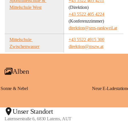
Sportmittelschule & 
+43 5522 405 4211
Mittelschule West
(Direktion)
+43 5522 405 4224
(Konferenzzimmer)
direktion@sms-rankweil.at
Mittelschule 
+43 5522 4915 300
Zwischenwasser
direktion@mszw.at
Alben
Sonne & Nebel
Unser Standort
Laternserstraße 6, 6830 Laterns, AUT