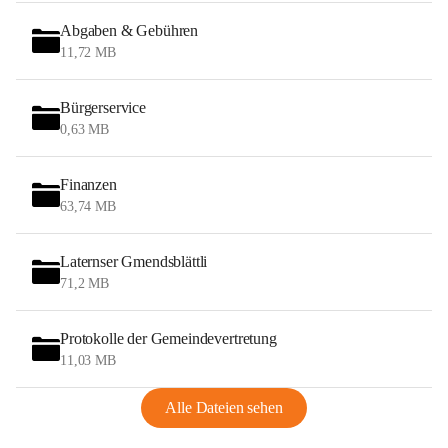
Abgaben & Gebühren
11,72 MB
Bürgerservice
0,63 MB
Finanzen
63,74 MB
Laternser Gmendsblättli
71,2 MB
Protokolle der Gemeindevertretung
11,03 MB
Alle Dateien sehen