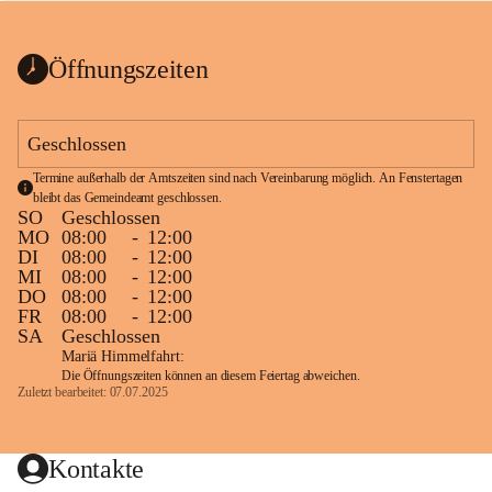
bis zum Ende der Bauarbeiten 
Kundmachung_Sperre-
gesperrt.
Wanderweg-veröffentlic
1 Seite
•
0 MB
ht
Öffnungszeiten
Schild_Sperre
1 Seite
•
0,1 MB
Geschlossen
Termine außerhalb der Amtszeiten sind nach Vereinbarung möglich. An Fenstertagen 
bleibt das Gemeindeamt geschlossen.
SO
Geschlossen
MO
08:00
-
12:00
DI
08:00
-
12:00
MI
08:00
-
12:00
DO
08:00
-
12:00
FR
08:00
-
12:00
SA
Geschlossen
Mariä Himmelfahrt:
Die Öffnungszeiten können an diesem Feiertag abweichen.
Zuletzt bearbeitet: 07.07.2025
Kontakte