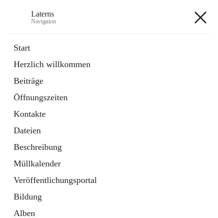
Laterns
Navigation
Laterns
Start
Herzlich willkommen
Bürgerservice
Beiträge
11 Schnellzugriffe
Öffnungszeiten
Soziales
1 Schnellzugriff
Kontakte
Dateien
+5
Beschreibung
Müllkalender
Veröffentlichungsportal
Bildung
Hauptadresse
Alben