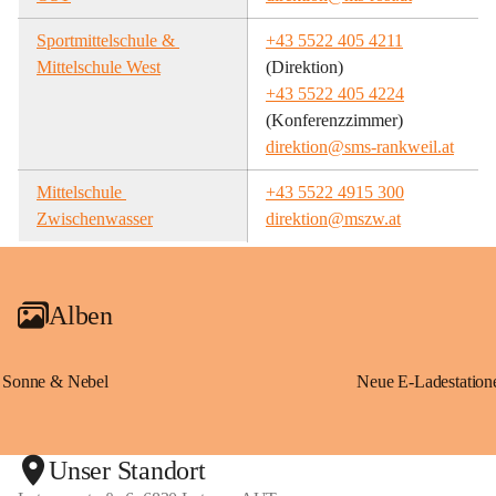
Sportmittelschule & 
+43 5522 405 4211
Mittelschule West
(Direktion)
+43 5522 405 4224
(Konferenzzimmer)
direktion@sms-rankweil.at
Mittelschule 
+43 5522 4915 300
Zwischenwasser
direktion@mszw.at
Alben
Sonne & Nebel
Unser Standort