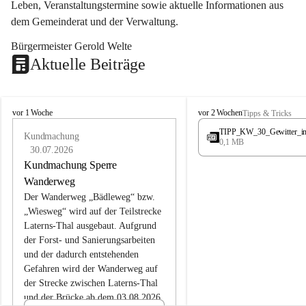
Leben, Veranstaltungstermine sowie aktuelle Informationen aus 
dem Gemeinderat und der Verwaltung. 
Bürgermeister Gerold Welte
Aktuelle Beiträge
L
L
vor 1 Woche
vor 2 Wochen
Tipps & Tricks
a
a
TIPP_KW_30_Gewitter_i
t
Kundmachung
t
0,1 MB
e
e
30.07.2026
r
r
Kundmachung Sperre
n
n
Wanderweg
s
s
Der Wanderweg „Bädleweg“ bzw. 
„Wiesweg“ wird auf der Teilstrecke 
Laterns-Thal ausgebaut. Aufgrund 
der Forst- und Sanierungsarbeiten 
und der dadurch entstehenden 
Gefahren wird der Wanderweg auf 
der 
Strecke zwischen Laterns-Thal 
und der Brücke ab dem 03.08.2026 