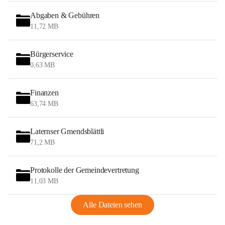
Abgaben & Gebühren
11,72 MB
Bürgerservice
0,63 MB
Finanzen
63,74 MB
Laternser Gmendsblättli
71,2 MB
Protokolle der Gemeindevertretung
11,03 MB
Alle Dateien sehen