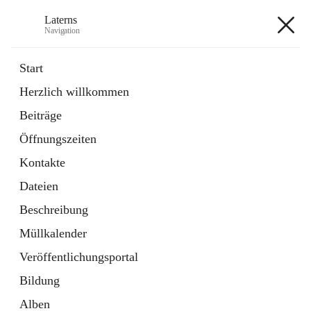
Laterns
Navigation
Laterns
Start
Herzlich willkommen
Bürgerservice
Beiträge
11 Schnellzugriffe
Öffnungszeiten
Soziales
1 Schnellzugriff
Kontakte
Dateien
+5
Beschreibung
Müllkalender
Veröffentlichungsportal
Bildung
Hauptadresse
Alben