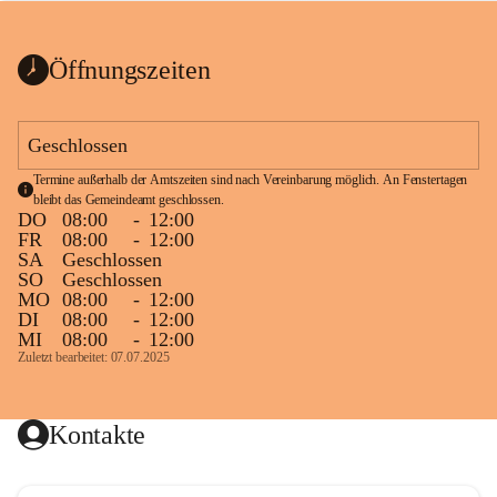
bis zum Ende der Bauarbeiten 
Kundmachung_Sperre-
gesperrt.
Wanderweg-veröffentlic
1 Seite
•
0 MB
ht
Öffnungszeiten
Schild_Sperre
1 Seite
•
0,1 MB
Geschlossen
Termine außerhalb der Amtszeiten sind nach Vereinbarung möglich. An Fenstertagen 
bleibt das Gemeindeamt geschlossen.
DO
08:00
-
12:00
FR
08:00
-
12:00
SA
Geschlossen
SO
Geschlossen
MO
08:00
-
12:00
DI
08:00
-
12:00
MI
08:00
-
12:00
Zuletzt bearbeitet: 07.07.2025
Kontakte