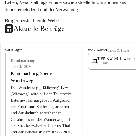
Leben, Veranstaltungstermine sowie aktuelle Informationen aus 
dem Gemeinderat und der Verwaltung. 
Bürgermeister Gerold Welte
Aktuelle Beiträge
L
L
vor 6 Tagen
vor 2 Wochen
Tipps & Tricks
a
a
TIPP_KW_30_Gewitter_i
t
Kundmachung
t
0,1 MB
e
e
30.07.2026
r
r
Kundmachung Sperre
n
n
Wanderweg
s
s
Der Wanderweg „Bädleweg“ bzw. 
„Wiesweg“ wird auf der Teilstrecke 
Laterns-Thal ausgebaut. Aufgrund 
der Forst- und Sanierungsarbeiten 
und der dadurch entstehenden 
Gefahren wird der Wanderweg auf 
der 
Strecke zwischen Laterns-Thal 
und der Brücke ab dem 03.08.2026 