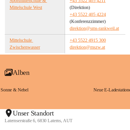
Sportmittelschule & 
+43 5522 405 4211
Mittelschule West
(Direktion)
+43 5522 405 4224
(Konferenzzimmer)
direktion@sms-rankweil.at
Mittelschule 
+43 5522 4915 300
Zwischenwasser
direktion@mszw.at
Alben
Sonne & Nebel
Unser Standort
Laternserstraße 6, 6830 Laterns, AUT