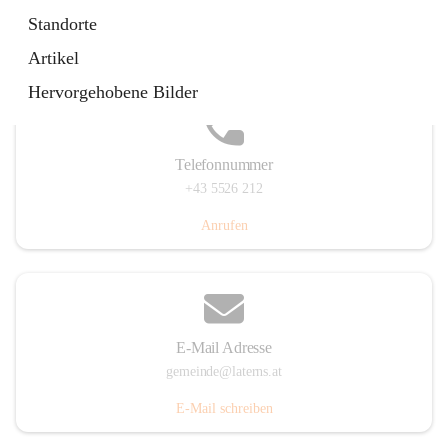
Laternserstraße 6, 6830 Laterns, AUT
Standorte
Auf Karte ansehen
Artikel
Hervorgehobene Bilder
Telefonnummer
+43 5526 212
Anrufen
E-Mail Adresse
gemeinde@laterns.at
E-Mail schreiben