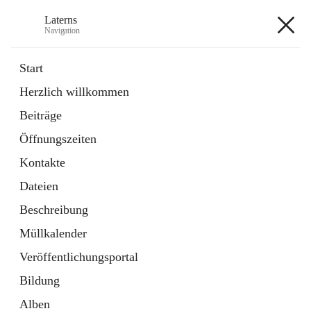
Laterns
Navigation
Laterns
Start
Herzlich willkommen
Bürgerservice
Beiträge
11 Schnellzugriffe
Öffnungszeiten
Soziales
1 Schnellzugriff
Kontakte
Dateien
+5
Beschreibung
Müllkalender
Veröffentlichungsportal
Bildung
Hauptadresse
Alben