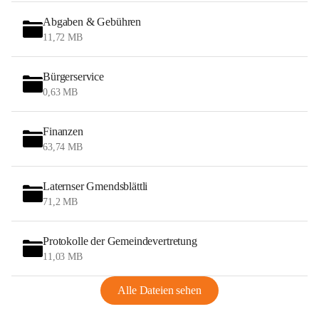
Abgaben & Gebühren
11,72 MB
Bürgerservice
0,63 MB
Finanzen
63,74 MB
Laternser Gmendsblättli
71,2 MB
Protokolle der Gemeindevertretung
11,03 MB
Alle Dateien sehen