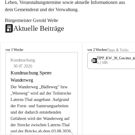
Leben, Veranstaltungstermine sowie aktuelle Informationen aus 
dem Gemeinderat und der Verwaltung. 
Bürgermeister Gerold Welte
Aktuelle Beiträge
L
L
vor 1 Woche
vor 2 Wochen
Tipps & Tricks
a
a
TIPP_KW_30_Gewitter_i
t
Kundmachung
t
0,1 MB
e
e
30.07.2026
r
r
Kundmachung Sperre
n
n
Wanderweg
s
s
Der Wanderweg „Bädleweg“ bzw. 
„Wiesweg“ wird auf der Teilstrecke 
Laterns-Thal ausgebaut. Aufgrund 
der Forst- und Sanierungsarbeiten 
und der dadurch entstehenden 
Gefahren wird der Wanderweg auf 
der 
Strecke zwischen Laterns-Thal 
und der Brücke ab dem 03.08.2026 