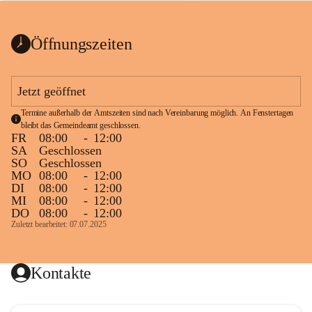
bis zum Ende der Bauarbeiten 
Kundmachung_Sperre-
gesperrt.
Wanderweg-veröffentlic
1 Seite
•
0 MB
ht
Öffnungszeiten
Schild_Sperre
1 Seite
•
0,1 MB
Jetzt geöffnet
Termine außerhalb der Amtszeiten sind nach Vereinbarung möglich. An Fenstertagen 
bleibt das Gemeindeamt geschlossen.
FR
08:00
-
12:00
SA
Geschlossen
SO
Geschlossen
MO
08:00
-
12:00
DI
08:00
-
12:00
MI
08:00
-
12:00
DO
08:00
-
12:00
Zuletzt bearbeitet: 07.07.2025
Kontakte