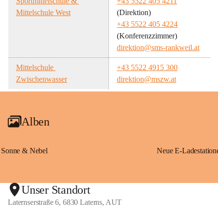
Sportmittelschule & 
+43 5522 405 4211
Mittelschule West
(Direktion)
+43 5522 405 4224
(Konferenzzimmer)
direktion@sms-rankweil.at
Mittelschule 
+43 5522 4915 300
Zwischenwasser
direktion@mszw.at
Alben
Sonne & Nebel
Unser Standort
Laternserstraße 6, 6830 Laterns, AUT