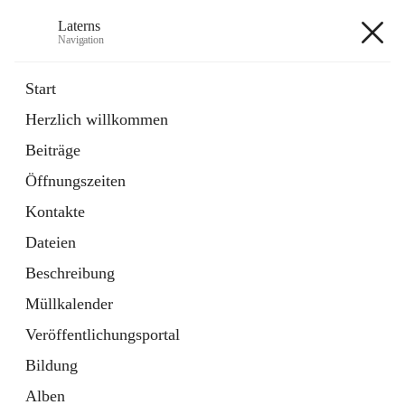
Laterns
Navigation
Laterns
Start
Herzlich willkommen
Bürgerservice
Beiträge
11 Schnellzugriffe
Öffnungszeiten
Soziales
1 Schnellzugriff
Kontakte
Dateien
+5
Beschreibung
Müllkalender
Veröffentlichungsportal
Bildung
Hauptadresse
Alben