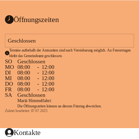
bis zum Ende der Bauarbeiten 
Kundmachung_Sperre-
gesperrt.
Wanderweg-veröffentlic
1 Seite
•
0 MB
ht
Öffnungszeiten
Schild_Sperre
1 Seite
•
0,1 MB
Geschlossen
Termine außerhalb der Amtszeiten sind nach Vereinbarung möglich. An Fenstertagen 
bleibt das Gemeindeamt geschlossen.
SO
Geschlossen
MO
08:00
-
12:00
DI
08:00
-
12:00
MI
08:00
-
12:00
DO
08:00
-
12:00
FR
08:00
-
12:00
SA
Geschlossen
Mariä Himmelfahrt:
Die Öffnungszeiten können an diesem Feiertag abweichen.
Zuletzt bearbeitet: 07.07.2025
Kontakte