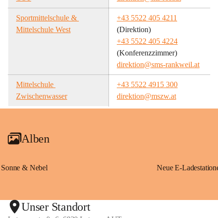
Sportmittelschule & 
+43 5522 405 4211
Mittelschule West
(Direktion)
+43 5522 405 4224
(Konferenzzimmer)
direktion@sms-rankweil.at
Mittelschule 
+43 5522 4915 300
Zwischenwasser
direktion@mszw.at
Alben
Sonne & Nebel
Unser Standort