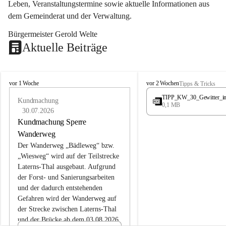
Leben, Veranstaltungstermine sowie aktuelle Informationen aus 
dem Gemeinderat und der Verwaltung. 
Bürgermeister Gerold Welte
Aktuelle Beiträge
L
L
vor 1 Woche
vor 2 Wochen
Tipps & Tricks
a
a
TIPP_KW_30_Gewitter_i
t
Kundmachung
t
0,1 MB
e
e
30.07.2026
r
r
Kundmachung Sperre
n
n
Wanderweg
s
s
Der Wanderweg „Bädleweg“ bzw. 
„Wiesweg“ wird auf der Teilstrecke 
Laterns-Thal ausgebaut. Aufgrund 
der Forst- und Sanierungsarbeiten 
und der dadurch entstehenden 
Gefahren wird der Wanderweg auf 
der 
Strecke zwischen Laterns-Thal 
und der Brücke ab dem 03.08.2026 