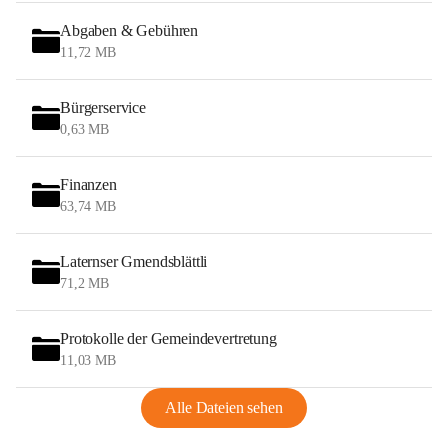
Abgaben & Gebühren
11,72 MB
Bürgerservice
0,63 MB
Finanzen
63,74 MB
Laternser Gmendsblättli
71,2 MB
Protokolle der Gemeindevertretung
11,03 MB
Alle Dateien sehen