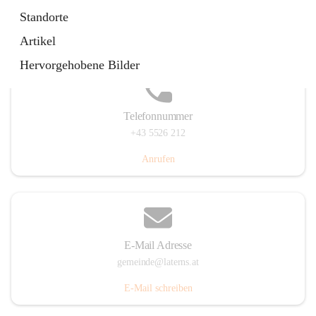
Laternserstraße 6, 6830 Laterns, AUT
Standorte
Auf Karte ansehen
Artikel
Hervorgehobene Bilder
Telefonnummer
+43 5526 212
Anrufen
E-Mail Adresse
gemeinde@laterns.at
E-Mail schreiben