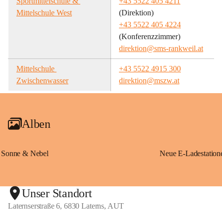
Sportmittelschule & 
+43 5522 405 4211
Mittelschule West
(Direktion)
+43 5522 405 4224
(Konferenzzimmer)
direktion@sms-rankweil.at
Mittelschule 
+43 5522 4915 300
Zwischenwasser
direktion@mszw.at
Alben
Sonne & Nebel
Unser Standort
Laternserstraße 6, 6830 Laterns, AUT