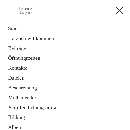
Laterns
Navigation
Laterns
Start
Herzlich willkommen
Bürgerservice
Beiträge
11 Schnellzugriffe
Öffnungszeiten
Soziales
1 Schnellzugriff
Kontakte
Dateien
+5
Beschreibung
Müllkalender
Veröffentlichungsportal
Bildung
Hauptadresse
Alben