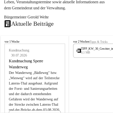
Leben, Veranstaltungstermine sowie aktuelle Informationen aus 
dem Gemeinderat und der Verwaltung. 
Bürgermeister Gerold Welte
Aktuelle Beiträge
L
L
vor 1 Woche
vor 2 Wochen
Tipps & Tricks
a
a
TIPP_KW_30_Gewitter_i
t
Kundmachung
t
0,1 MB
e
e
30.07.2026
r
r
Kundmachung Sperre
n
n
Wanderweg
s
s
Der Wanderweg „Bädleweg“ bzw. 
„Wiesweg“ wird auf der Teilstrecke 
Laterns-Thal ausgebaut. Aufgrund 
der Forst- und Sanierungsarbeiten 
und der dadurch entstehenden 
Gefahren wird der Wanderweg auf 
der 
Strecke zwischen Laterns-Thal 
und der Brücke ab dem 03.08.2026 