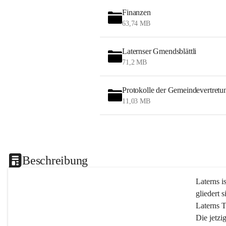
Finanzen
63,74 MB
Laternser Gmendsblättli
71,2 MB
Protokolle der Gemeindevertretu
11,03 MB
Beschreibung
Laterns i
gliedert s
Laterns 
Die jetzi