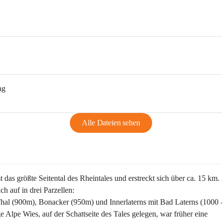
ng
Alle Dateien sehen
st das größte Seitental des Rheintales und erstreckt sich über ca. 15 km.
ich auf in drei Parzellen:
Thal (900m), Bonacker (950m) und Innerlaterns mit Bad Laterns (1000 
ge Alpe Wies, auf der Schattseite des Tales gelegen, war früher eine 