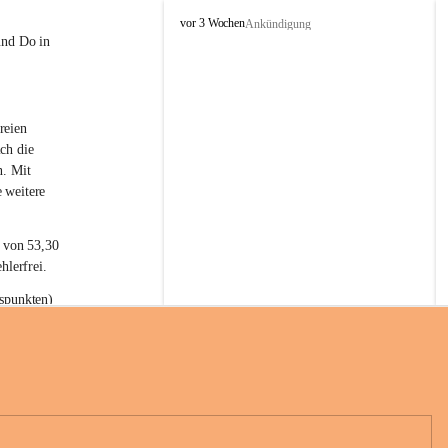
L
vor 3 Wochen
Ankündigung
a
und Do in 
t
e
r
n
reien 
s
ch die 
n. Mit 
 weitere 
t von 53,30 
hlerfrei.
spunkten) 
n 55,40 
se nach 