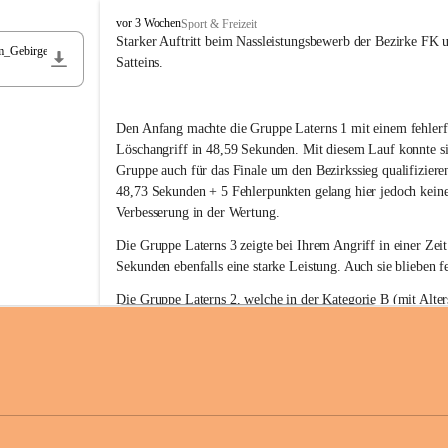
F
vor 3 Wochen
Sport & Freizeit
r
Starker Auftritt beim Nassleistungsbewerb der Bezirke FK 
m_Gebirge
e
Satteins.
i
w
i
Den Anfang machte die Gruppe Laterns 1 mit einem fehlerf
l
l
Löschangriff in 48,59 Sekunden. Mit diesem Lauf konnte si
i
Gruppe auch für das Finale um den Bezirkssieg qualifiziere
g
48,73 Sekunden + 5 Fehlerpunkten gelang hier jedoch keine
e
Verbesserung in der Wertung.
F
e
Die Gruppe Laterns 3 zeigte bei Ihrem Angriff in einer Zei
u
Sekunden ebenfalls eine starke Leistung. Auch sie blieben fe
e
r
Die Gruppe Laterns 2, welche in der Kategorie B (mit Alter
w
gestartet ist, überzeugte ebenfalls mit einem Löschangriff i
Rangliste_41_Nassleistungsbewerb_2026
e
0,2 MB
Sekunden und konnte damit den Sieg in dieser Wertungsklas
h
Laterns holen.
r
L
a
t
Somit ergab sich folgende hervorragende Ergebnisse:
e