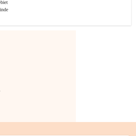
biet 
inde 
.