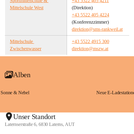
Sportmittelschule & 
+43 5522 405 4211
Mittelschule West
(Direktion)
+43 5522 405 4224
(Konferenzzimmer)
direktion@sms-rankweil.at
Mittelschule 
+43 5522 4915 300
Zwischenwasser
direktion@mszw.at
Alben
Sonne & Nebel
Unser Standort
Laternserstraße 6, 6830 Laterns, AUT