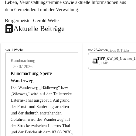
Leben, Veranstaltungstermine sowie aktuelle Informationen aus 
dem Gemeinderat und der Verwaltung. 
Bürgermeister Gerold Welte
Aktuelle Beiträge
L
L
vor 1 Woche
vor 2 Wochen
Tipps & Tricks
a
a
TIPP_KW_30_Gewitter_i
t
Kundmachung
t
0,1 MB
e
e
30.07.2026
r
r
Kundmachung Sperre
n
n
Wanderweg
s
s
Der Wanderweg „Bädleweg“ bzw. 
„Wiesweg“ wird auf der Teilstrecke 
Laterns-Thal ausgebaut. Aufgrund 
der Forst- und Sanierungsarbeiten 
und der dadurch entstehenden 
Gefahren wird der Wanderweg auf 
der 
Strecke zwischen Laterns-Thal 
und der Brücke ab dem 03.08.2026 