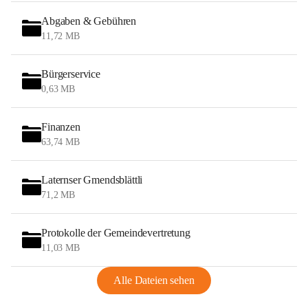
Abgaben & Gebühren
11,72 MB
Bürgerservice
0,63 MB
Finanzen
63,74 MB
Laternser Gmendsblättli
71,2 MB
Protokolle der Gemeindevertretung
11,03 MB
Alle Dateien sehen