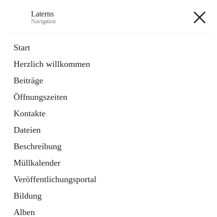
Laterns
Navigation
Laterns
Start
Herzlich willkommen
Bürgerservice
Beiträge
11 Schnellzugriffe
Öffnungszeiten
Soziales
1 Schnellzugriff
Kontakte
Dateien
+5
Beschreibung
Müllkalender
Veröffentlichungsportal
Bildung
Hauptadresse
Alben