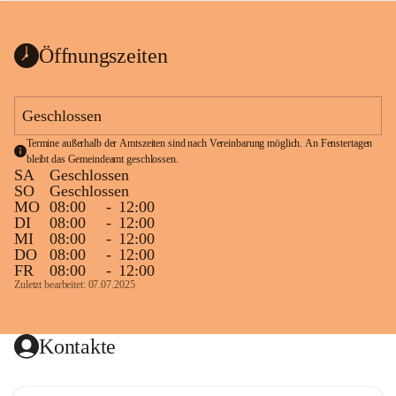
bis zum Ende der Bauarbeiten 
Kundmachung_Sperre-
gesperrt.
Wanderweg-veröffentlic
1 Seite
•
0 MB
ht
Öffnungszeiten
Schild_Sperre
1 Seite
•
0,1 MB
Geschlossen
Termine außerhalb der Amtszeiten sind nach Vereinbarung möglich. An Fenstertagen 
bleibt das Gemeindeamt geschlossen.
SA
Geschlossen
SO
Geschlossen
MO
08:00
-
12:00
DI
08:00
-
12:00
MI
08:00
-
12:00
DO
08:00
-
12:00
FR
08:00
-
12:00
Zuletzt bearbeitet: 07.07.2025
Kontakte