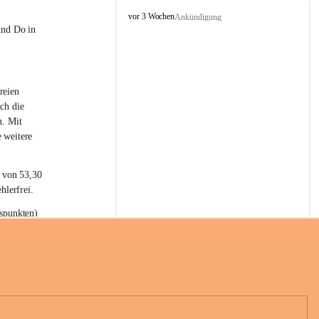
L
vor 3 Wochen
Ankündigung
a
und Do in 
t
e
r
n
reien 
s
ch die 
n. Mit 
 weitere 
t von 53,30 
hlerfrei.
spunkten) 
n 55,40 
se nach 