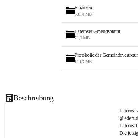
Finanzen
63,74 MB
Laternser Gmendsblättli
71,2 MB
Protokolle der Gemeindevertretu
11,03 MB
Beschreibung
Laterns i
gliedert s
Laterns 
Die jetzi