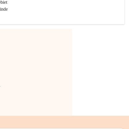
biet 
inde 
.