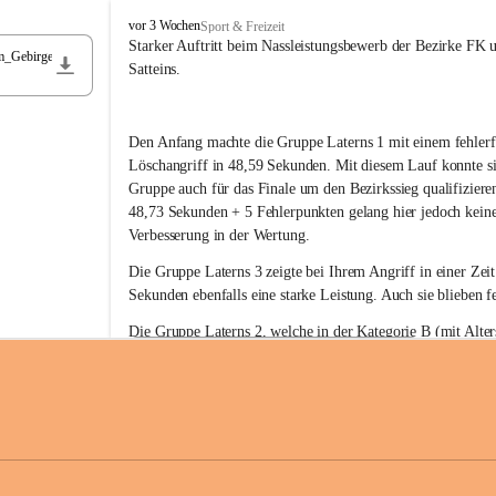
F
vor 3 Wochen
Sport & Freizeit
r
Starker Auftritt beim Nassleistungsbewerb der Bezirke FK 
m_Gebirge
e
Satteins.
i
w
i
Den Anfang machte die Gruppe Laterns 1 mit einem fehlerf
l
l
Löschangriff in 48,59 Sekunden. Mit diesem Lauf konnte si
i
Gruppe auch für das Finale um den Bezirkssieg qualifiziere
g
48,73 Sekunden + 5 Fehlerpunkten gelang hier jedoch keine
e
Verbesserung in der Wertung.
F
e
Die Gruppe Laterns 3 zeigte bei Ihrem Angriff in einer Zei
u
Sekunden ebenfalls eine starke Leistung. Auch sie blieben fe
e
r
Die Gruppe Laterns 2, welche in der Kategorie B (mit Alter
w
gestartet ist, überzeugte ebenfalls mit einem Löschangriff i
Rangliste_41_Nassleistungsbewerb_2026
e
0,2 MB
Sekunden und konnte damit den Sieg in dieser Wertungsklas
h
Laterns holen.
r
L
a
t
Somit ergab sich folgende hervorragende Ergebnisse:
e