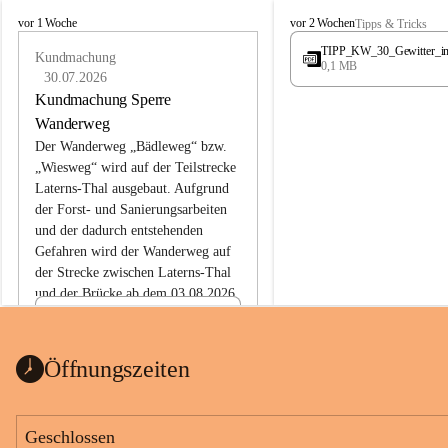
L
L
vor 1 Woche
vor 2 Wochen
Tipps & Tricks
a
a
TIPP_KW_30_Gewitter_i
t
Kundmachung
t
0,1 MB
e
e
30.07.2026
r
r
Kundmachung Sperre
n
n
Wanderweg
s
s
Der Wanderweg „Bädleweg“ bzw. 
„Wiesweg“ wird auf der Teilstrecke 
Laterns-Thal ausgebaut. Aufgrund 
der Forst- und Sanierungsarbeiten 
und der dadurch entstehenden 
Gefahren wird der Wanderweg auf 
der 
Strecke zwischen Laterns-Thal 
und der Brücke ab dem 03.08.2026 
bis zum Ende der Bauarbeiten 
Kundmachung_Sperre-
gesperrt.
Wanderweg-veröffentlic
1 Seite
•
0 MB
ht
Öffnungszeiten
Schild_Sperre
1 Seite
•
0,1 MB
Geschlossen