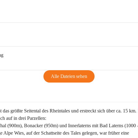
ng
Alle Dateien sehen
st das größte Seitental des Rheintales und erstreckt sich über ca. 15 km.
ich auf in drei Parzellen:
Thal (900m), Bonacker (950m) und Innerlaterns mit Bad Laterns (1000 
ge Alpe Wies, auf der Schattseite des Tales gelegen, war früher eine 