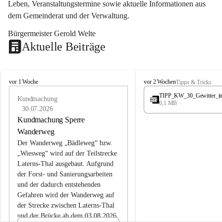
Leben, Veranstaltungstermine sowie aktuelle Informationen aus 
dem Gemeinderat und der Verwaltung. 
Bürgermeister Gerold Welte
Aktuelle Beiträge
L
L
vor 1 Woche
vor 2 Wochen
Tipps & Tricks
a
a
TIPP_KW_30_Gewitter_i
t
Kundmachung
t
0,1 MB
e
e
30.07.2026
r
r
Kundmachung Sperre
n
n
Wanderweg
s
s
Der Wanderweg „Bädleweg“ bzw. 
„Wiesweg“ wird auf der Teilstrecke 
Laterns-Thal ausgebaut. Aufgrund 
der Forst- und Sanierungsarbeiten 
und der dadurch entstehenden 
Gefahren wird der Wanderweg auf 
der 
Strecke zwischen Laterns-Thal 
und der Brücke ab dem 03.08.2026 