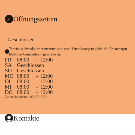
bis zum Ende der Bauarbeiten 
Kundmachung_Sperre-
gesperrt.
Wanderweg-veröffentlic
1 Seite
•
0 MB
ht
Öffnungszeiten
Schild_Sperre
1 Seite
•
0,1 MB
Geschlossen
Termine außerhalb der Amtszeiten sind nach Vereinbarung möglich. An Fenstertagen 
bleibt das Gemeindeamt geschlossen.
FR
08:00
-
12:00
SA
Geschlossen
SO
Geschlossen
MO
08:00
-
12:00
DI
08:00
-
12:00
MI
08:00
-
12:00
DO
08:00
-
12:00
Zuletzt bearbeitet: 07.07.2025
Kontakte