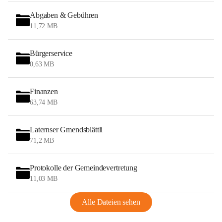
Abgaben & Gebühren
11,72 MB
Bürgerservice
0,63 MB
Finanzen
63,74 MB
Laternser Gmendsblättli
71,2 MB
Protokolle der Gemeindevertretung
11,03 MB
Alle Dateien sehen