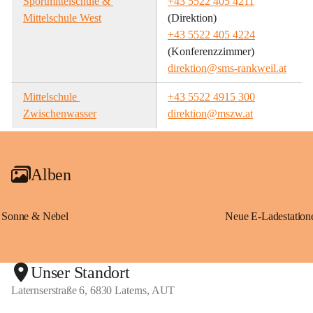
Sportmittelschule & 
+43 5522 405 4211
Mittelschule West
(Direktion)
+43 5522 405 4224
(Konferenzzimmer)
direktion@sms-rankweil.at
Mittelschule 
+43 5522 4915 300
Zwischenwasser
direktion@mszw.at
Alben
Sonne & Nebel
Unser Standort
Laternserstraße 6, 6830 Laterns, AUT