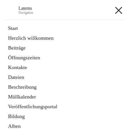
Laterns
Navigation
Laterns
Start
Herzlich willkommen
Bürgerservice
Beiträge
11 Schnellzugriffe
Öffnungszeiten
Soziales
1 Schnellzugriff
Kontakte
Dateien
+5
Beschreibung
Müllkalender
Veröffentlichungsportal
Bildung
Hauptadresse
Alben