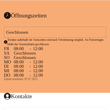
bis zum Ende der Bauarbeiten 
Kundmachung_Sperre-
gesperrt.
Wanderweg-veröffentlic
1 Seite
•
0 MB
ht
Öffnungszeiten
Schild_Sperre
1 Seite
•
0,1 MB
Geschlossen
Termine außerhalb der Amtszeiten sind nach Vereinbarung möglich. An Fenstertagen 
bleibt das Gemeindeamt geschlossen.
FR
08:00
-
12:00
SA
Geschlossen
SO
Geschlossen
MO
08:00
-
12:00
DI
08:00
-
12:00
MI
08:00
-
12:00
DO
08:00
-
12:00
Zuletzt bearbeitet: 07.07.2025
Kontakte