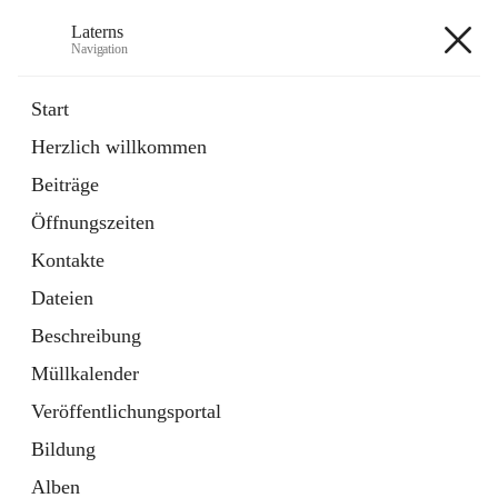
Laterns
Navigation
Laterns
Start
Herzlich willkommen
Bürgerservice
Beiträge
11 Schnellzugriffe
Öffnungszeiten
Soziales
1 Schnellzugriff
Kontakte
Dateien
+5
Beschreibung
Müllkalender
Veröffentlichungsportal
Bildung
Hauptadresse
Alben