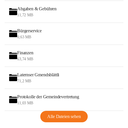
Abgaben & Gebühren
11,72 MB
Bürgerservice
0,63 MB
Finanzen
63,74 MB
Laternser Gmendsblättli
71,2 MB
Protokolle der Gemeindevertretung
11,03 MB
Alle Dateien sehen