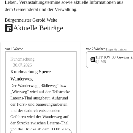
Leben, Veranstaltungstermine sowie aktuelle Informationen aus 
dem Gemeinderat und der Verwaltung. 
Bürgermeister Gerold Welte
Aktuelle Beiträge
L
L
vor 1 Woche
vor 2 Wochen
Tipps & Tricks
a
a
TIPP_KW_30_Gewitter_i
t
Kundmachung
t
0,1 MB
e
e
30.07.2026
r
r
Kundmachung Sperre
n
n
Wanderweg
s
s
Der Wanderweg „Bädleweg“ bzw. 
„Wiesweg“ wird auf der Teilstrecke 
Laterns-Thal ausgebaut. Aufgrund 
der Forst- und Sanierungsarbeiten 
und der dadurch entstehenden 
Gefahren wird der Wanderweg auf 
der 
Strecke zwischen Laterns-Thal 
und der Brücke ab dem 03.08.2026 