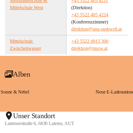
Sportmittelschule & 
+43 5522 405 4211
Mittelschule West
(Direktion)
+43 5522 405 4224
(Konferenzzimmer)
direktion@sms-rankweil.at
Mittelschule 
+43 5522 4915 300
Zwischenwasser
direktion@mszw.at
Alben
Sonne & Nebel
Unser Standort
Laternserstraße 6, 6830 Laterns, AUT