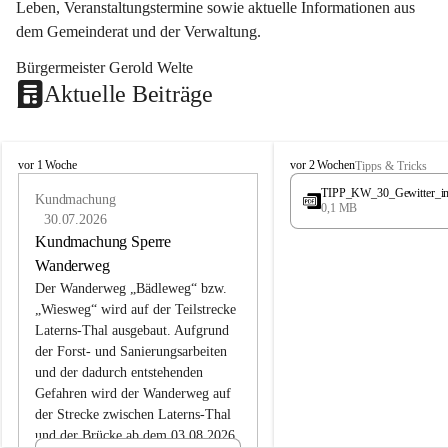
Leben, Veranstaltungstermine sowie aktuelle Informationen aus 
dem Gemeinderat und der Verwaltung. 
Bürgermeister Gerold Welte
Aktuelle Beiträge
L
L
vor 1 Woche
vor 2 Wochen
Tipps & Tricks
a
a
TIPP_KW_30_Gewitter_i
t
Kundmachung
t
0,1 MB
e
e
30.07.2026
r
r
Kundmachung Sperre
n
n
Wanderweg
s
s
Der Wanderweg „Bädleweg“ bzw. 
„Wiesweg“ wird auf der Teilstrecke 
Laterns-Thal ausgebaut. Aufgrund 
der Forst- und Sanierungsarbeiten 
und der dadurch entstehenden 
Gefahren wird der Wanderweg auf 
der 
Strecke zwischen Laterns-Thal 
und der Brücke ab dem 03.08.2026 