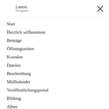
Laterns
Navigation
Laterns
Start
Herzlich willkommen
Bürgerservice
Beiträge
11 Schnellzugriffe
Öffnungszeiten
Soziales
1 Schnellzugriff
Kontakte
Dateien
+5
Beschreibung
Müllkalender
Veröffentlichungsportal
Bildung
Hauptadresse
Alben