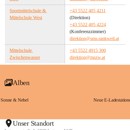
Sportmittelschule & 
+43 5522 405 4211
Mittelschule West
(Direktion)
+43 5522 405 4224
(Konferenzzimmer)
direktion@sms-rankweil.at
Mittelschule 
+43 5522 4915 300
Zwischenwasser
direktion@mszw.at
Alben
Sonne & Nebel
Unser Standort