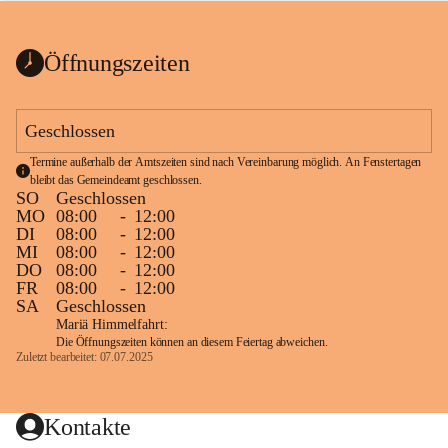
bis zum Ende der Bauarbeiten 
Kundmachung_Sperre-
gesperrt.
Wanderweg-veröffentlic
1 Seite
•
0 MB
ht
Öffnungszeiten
Schild_Sperre
1 Seite
•
0,1 MB
Geschlossen
Termine außerhalb der Amtszeiten sind nach Vereinbarung möglich. An Fenstertagen 
bleibt das Gemeindeamt geschlossen.
SO
Geschlossen
MO
08:00
-
12:00
DI
08:00
-
12:00
MI
08:00
-
12:00
DO
08:00
-
12:00
FR
08:00
-
12:00
SA
Geschlossen
Mariä Himmelfahrt:
Die Öffnungszeiten können an diesem Feiertag abweichen.
Zuletzt bearbeitet: 07.07.2025
Kontakte