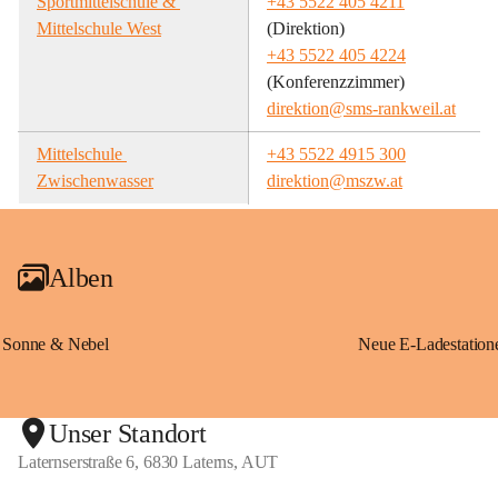
Sportmittelschule & 
+43 5522 405 4211
Mittelschule West
(Direktion)
+43 5522 405 4224
(Konferenzzimmer)
direktion@sms-rankweil.at
Mittelschule 
+43 5522 4915 300
Zwischenwasser
direktion@mszw.at
Alben
Sonne & Nebel
Unser Standort
Laternserstraße 6, 6830 Laterns, AUT