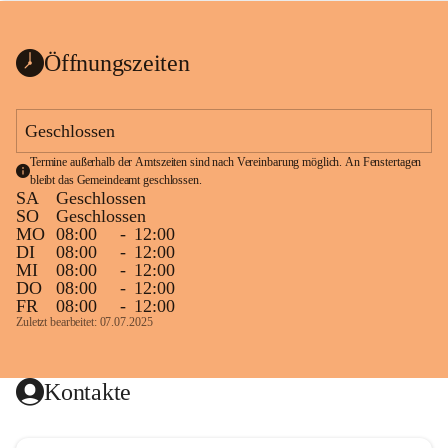
bis zum Ende der Bauarbeiten 
Kundmachung_Sperre-
gesperrt.
Wanderweg-veröffentlic
1 Seite
•
0 MB
ht
Öffnungszeiten
Schild_Sperre
1 Seite
•
0,1 MB
Geschlossen
Termine außerhalb der Amtszeiten sind nach Vereinbarung möglich. An Fenstertagen 
bleibt das Gemeindeamt geschlossen.
SA
Geschlossen
SO
Geschlossen
MO
08:00
-
12:00
DI
08:00
-
12:00
MI
08:00
-
12:00
DO
08:00
-
12:00
FR
08:00
-
12:00
Zuletzt bearbeitet: 07.07.2025
Kontakte