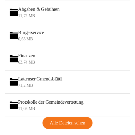
Abgaben & Gebühren
11,72 MB
Bürgerservice
0,63 MB
Finanzen
63,74 MB
Laternser Gmendsblättli
71,2 MB
Protokolle der Gemeindevertretung
11,03 MB
Alle Dateien sehen