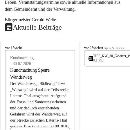
Leben, Veranstaltungstermine sowie aktuelle Informationen aus 
dem Gemeinderat und der Verwaltung. 
Bürgermeister Gerold Welte
Aktuelle Beiträge
L
L
vor 1 Woche
vor 2 Wochen
Tipps & Tricks
a
a
TIPP_KW_30_Gewitter_i
t
Kundmachung
t
0,1 MB
e
e
30.07.2026
r
r
Kundmachung Sperre
n
n
Wanderweg
s
s
Der Wanderweg „Bädleweg“ bzw. 
„Wiesweg“ wird auf der Teilstrecke 
Laterns-Thal ausgebaut. Aufgrund 
der Forst- und Sanierungsarbeiten 
und der dadurch entstehenden 
Gefahren wird der Wanderweg auf 
der 
Strecke zwischen Laterns-Thal 
und der Brücke ab dem 03.08.2026 