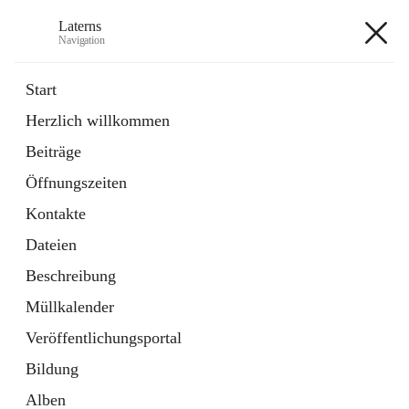
Laterns
Navigation
Laterns
Start
Herzlich willkommen
Bürgerservice
Beiträge
11 Schnellzugriffe
Öffnungszeiten
Soziales
1 Schnellzugriff
Kontakte
Dateien
+5
Beschreibung
Müllkalender
Veröffentlichungsportal
Bildung
Hauptadresse
Alben