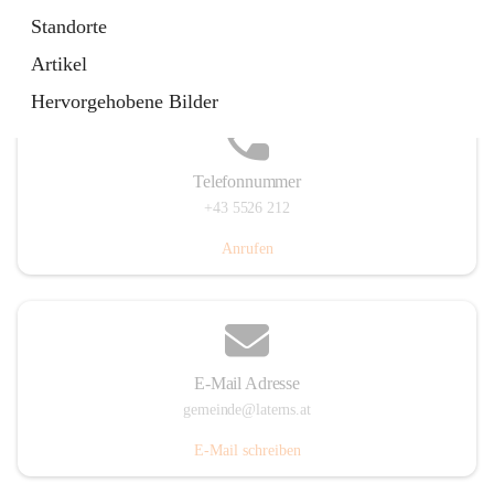
Laternserstraße 6, 6830 Laterns, AUT
Standorte
Auf Karte ansehen
Artikel
Hervorgehobene Bilder
Telefonnummer
+43 5526 212
Anrufen
E-Mail Adresse
gemeinde@laterns.at
E-Mail schreiben