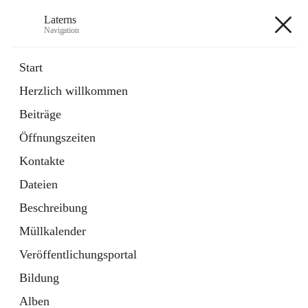
Laterns
Navigation
Laterns
Start
Herzlich willkommen
Bürgerservice
Beiträge
11 Schnellzugriffe
Öffnungszeiten
Soziales
1 Schnellzugriff
Kontakte
Dateien
+5
Beschreibung
Müllkalender
Veröffentlichungsportal
Bildung
Hauptadresse
Alben