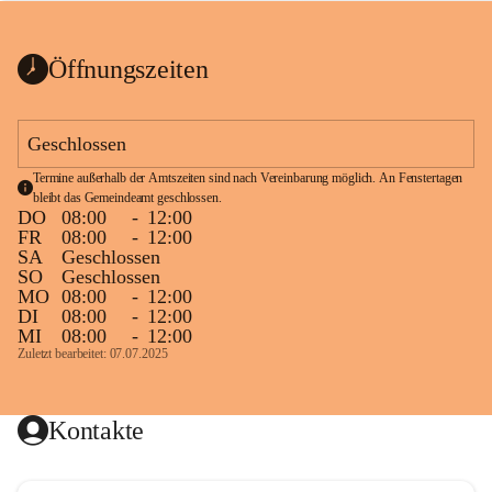
bis zum Ende der Bauarbeiten 
Kundmachung_Sperre-
gesperrt.
Wanderweg-veröffentlic
1 Seite
•
0 MB
ht
Öffnungszeiten
Schild_Sperre
1 Seite
•
0,1 MB
Geschlossen
Termine außerhalb der Amtszeiten sind nach Vereinbarung möglich. An Fenstertagen 
bleibt das Gemeindeamt geschlossen.
DO
08:00
-
12:00
FR
08:00
-
12:00
SA
Geschlossen
SO
Geschlossen
MO
08:00
-
12:00
DI
08:00
-
12:00
MI
08:00
-
12:00
Zuletzt bearbeitet: 07.07.2025
Kontakte