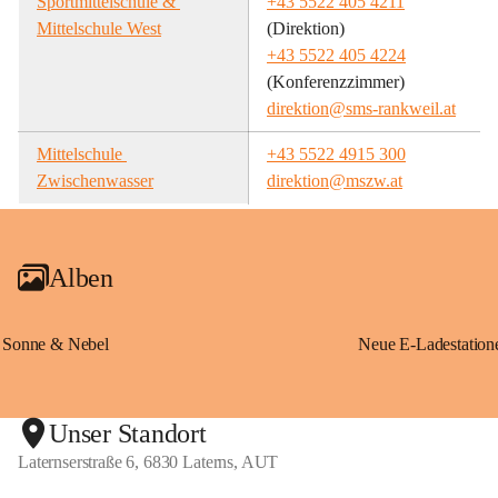
Sportmittelschule & 
+43 5522 405 4211
Mittelschule West
(Direktion)
+43 5522 405 4224
(Konferenzzimmer)
direktion@sms-rankweil.at
Mittelschule 
+43 5522 4915 300
Zwischenwasser
direktion@mszw.at
Alben
Sonne & Nebel
Unser Standort
Laternserstraße 6, 6830 Laterns, AUT