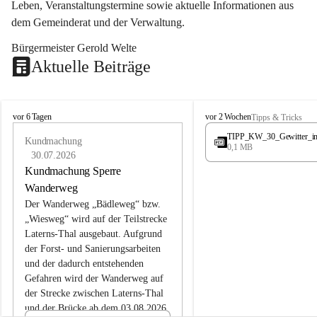
Leben, Veranstaltungstermine sowie aktuelle Informationen aus 
dem Gemeinderat und der Verwaltung. 
Bürgermeister Gerold Welte
Aktuelle Beiträge
L
L
vor 6 Tagen
vor 2 Wochen
Tipps & Tricks
a
a
TIPP_KW_30_Gewitter_i
t
Kundmachung
t
0,1 MB
e
e
30.07.2026
r
r
Kundmachung Sperre
n
n
Wanderweg
s
s
Der Wanderweg „Bädleweg“ bzw. 
„Wiesweg“ wird auf der Teilstrecke 
Laterns-Thal ausgebaut. Aufgrund 
der Forst- und Sanierungsarbeiten 
und der dadurch entstehenden 
Gefahren wird der Wanderweg auf 
der 
Strecke zwischen Laterns-Thal 
und der Brücke ab dem 03.08.2026 