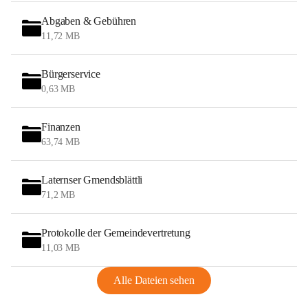
Abgaben & Gebühren
11,72 MB
Bürgerservice
0,63 MB
Finanzen
63,74 MB
Laternser Gmendsblättli
71,2 MB
Protokolle der Gemeindevertretung
11,03 MB
Alle Dateien sehen