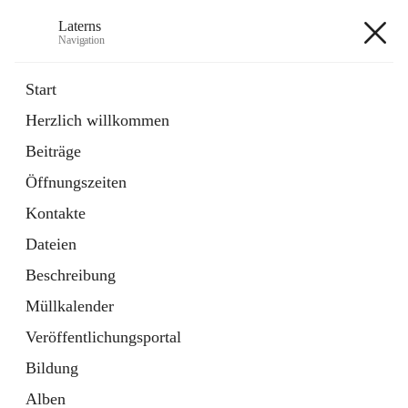
Laterns
Navigation
Laterns
Start
Herzlich willkommen
Bürgerservice
Beiträge
11 Schnellzugriffe
Öffnungszeiten
Soziales
1 Schnellzugriff
Kontakte
Dateien
+5
Beschreibung
Müllkalender
Veröffentlichungsportal
Bildung
Hauptadresse
Alben