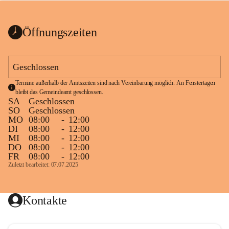
bis zum Ende der Bauarbeiten 
Kundmachung_Sperre-
gesperrt.
Wanderweg-veröffentlic
1 Seite
•
0 MB
ht
Öffnungszeiten
Schild_Sperre
1 Seite
•
0,1 MB
Geschlossen
Termine außerhalb der Amtszeiten sind nach Vereinbarung möglich. An Fenstertagen 
bleibt das Gemeindeamt geschlossen.
SA
Geschlossen
SO
Geschlossen
MO
08:00
-
12:00
DI
08:00
-
12:00
MI
08:00
-
12:00
DO
08:00
-
12:00
FR
08:00
-
12:00
Zuletzt bearbeitet: 07.07.2025
Kontakte