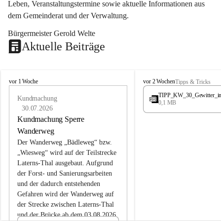
Leben, Veranstaltungstermine sowie aktuelle Informationen aus 
dem Gemeinderat und der Verwaltung. 
Bürgermeister Gerold Welte
Aktuelle Beiträge
L
L
vor 1 Woche
vor 2 Wochen
Tipps & Tricks
a
a
TIPP_KW_30_Gewitter_i
t
Kundmachung
t
0,1 MB
e
e
30.07.2026
r
r
Kundmachung Sperre
n
n
Wanderweg
s
s
Der Wanderweg „Bädleweg“ bzw. 
„Wiesweg“ wird auf der Teilstrecke 
Laterns-Thal ausgebaut. Aufgrund 
der Forst- und Sanierungsarbeiten 
und der dadurch entstehenden 
Gefahren wird der Wanderweg auf 
der 
Strecke zwischen Laterns-Thal 
und der Brücke ab dem 03.08.2026 