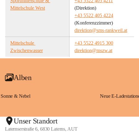
Sportmittelschule & 
+43 5522 405 4211
Mittelschule West
(Direktion)
+43 5522 405 4224
(Konferenzzimmer)
direktion@sms-rankweil.at
Mittelschule 
+43 5522 4915 300
Zwischenwasser
direktion@mszw.at
Alben
Sonne & Nebel
Unser Standort
Laternserstraße 6, 6830 Laterns, AUT