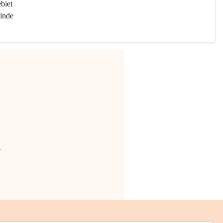
biet 
inde 
.