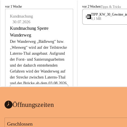
L
L
vor 1 Woche
vor 2 Wochen
Tipps & Tricks
a
a
TIPP_KW_30_Gewitter_i
t
Kundmachung
t
0,1 MB
e
e
30.07.2026
r
r
Kundmachung Sperre
n
n
Wanderweg
s
s
Der Wanderweg „Bädleweg“ bzw. 
„Wiesweg“ wird auf der Teilstrecke 
Laterns-Thal ausgebaut. Aufgrund 
der Forst- und Sanierungsarbeiten 
und der dadurch entstehenden 
Gefahren wird der Wanderweg auf 
der 
Strecke zwischen Laterns-Thal 
und der Brücke ab dem 03.08.2026 
bis zum Ende der Bauarbeiten 
Kundmachung_Sperre-
gesperrt.
Wanderweg-veröffentlic
1 Seite
•
0 MB
ht
Öffnungszeiten
Schild_Sperre
1 Seite
•
0,1 MB
Geschlossen