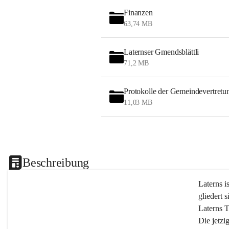
Finanzen
63,74 MB
Laternser Gmendsblättli
71,2 MB
Protokolle der Gemeindevertretu
11,03 MB
Beschreibung
Laterns i
gliedert s
Laterns 
Die jetzi