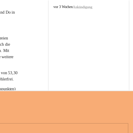
L
vor 3 Wochen
Ankündigung
a
und Do in 
t
e
r
n
reien 
s
ch die 
n. Mit 
 weitere 
t von 53,30 
hlerfrei.
spunkten) 
n 55,40 
se nach 