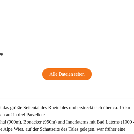
ng
Alle Dateien sehen
st das größte Seitental des Rheintales und erstreckt sich über ca. 15 km.
ich auf in drei Parzellen:
Thal (900m), Bonacker (950m) und Innerlaterns mit Bad Laterns (1000 
ge Alpe Wies, auf der Schattseite des Tales gelegen, war früher eine 