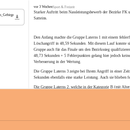
F
vor 3 Wochen
Sport & Freizeit
r
Starker Auftritt beim Nassleistungsbewerb der Bezirke FK 
m_Gebirge
e
Satteins.
i
w
i
Den Anfang machte die Gruppe Laterns 1 mit einem fehlerf
l
l
Löschangriff in 48,59 Sekunden. Mit diesem Lauf konnte si
i
Gruppe auch für das Finale um den Bezirkssieg qualifiziere
g
48,73 Sekunden + 5 Fehlerpunkten gelang hier jedoch keine
e
Verbesserung in der Wertung.
F
e
Die Gruppe Laterns 3 zeigte bei Ihrem Angriff in einer Zei
u
Sekunden ebenfalls eine starke Leistung. Auch sie blieben fe
e
r
Die Gruppe Laterns 2, welche in der Kategorie B (mit Alter
w
gestartet ist, überzeugte ebenfalls mit einem Löschangriff i
Rangliste_41_Nassleistungsbewerb_2026
e
0,2 MB
Sekunden und konnte damit den Sieg in dieser Wertungsklas
h
Laterns holen.
r
L
a
t
Somit ergab sich folgende hervorragende Ergebnisse:
e