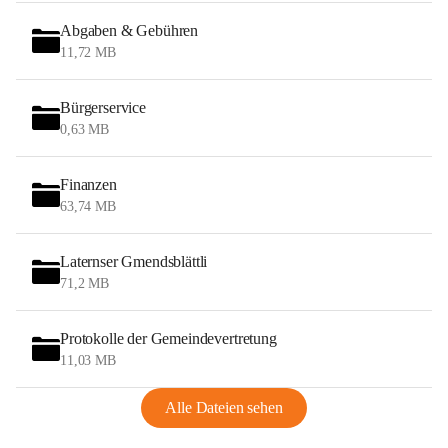
Abgaben & Gebühren
11,72 MB
Bürgerservice
0,63 MB
Finanzen
63,74 MB
Laternser Gmendsblättli
71,2 MB
Protokolle der Gemeindevertretung
11,03 MB
Alle Dateien sehen