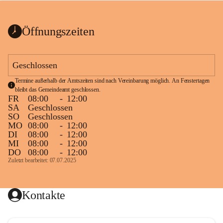
bis zum Ende der Bauarbeiten 
Kundmachung_Sperre-
gesperrt.
Wanderweg-veröffentlic
1 Seite
•
0 MB
ht
Öffnungszeiten
Schild_Sperre
1 Seite
•
0,1 MB
Geschlossen
Termine außerhalb der Amtszeiten sind nach Vereinbarung möglich. An Fenstertagen 
bleibt das Gemeindeamt geschlossen.
FR
08:00
-
12:00
SA
Geschlossen
SO
Geschlossen
MO
08:00
-
12:00
DI
08:00
-
12:00
MI
08:00
-
12:00
DO
08:00
-
12:00
Zuletzt bearbeitet: 07.07.2025
Kontakte