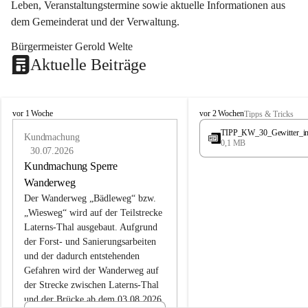
Leben, Veranstaltungstermine sowie aktuelle Informationen aus 
dem Gemeinderat und der Verwaltung. 
Bürgermeister Gerold Welte
Aktuelle Beiträge
L
L
vor 1 Woche
vor 2 Wochen
Tipps & Tricks
a
a
TIPP_KW_30_Gewitter_i
t
Kundmachung
t
0,1 MB
e
e
30.07.2026
r
r
Kundmachung Sperre
n
n
Wanderweg
s
s
Der Wanderweg „Bädleweg“ bzw. 
„Wiesweg“ wird auf der Teilstrecke 
Laterns-Thal ausgebaut. Aufgrund 
der Forst- und Sanierungsarbeiten 
und der dadurch entstehenden 
Gefahren wird der Wanderweg auf 
der 
Strecke zwischen Laterns-Thal 
und der Brücke ab dem 03.08.2026 