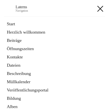
Laterns
Navigation
Laterns
Start
Herzlich willkommen
Bürgerservice
Beiträge
11 Schnellzugriffe
Öffnungszeiten
Soziales
1 Schnellzugriff
Kontakte
Dateien
+5
Beschreibung
Müllkalender
Veröffentlichungsportal
Bildung
Hauptadresse
Alben