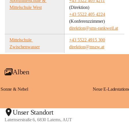
Sportmittelschule & 
+43 5522 405 4211
Mittelschule West
(Direktion)
+43 5522 405 4224
(Konferenzzimmer)
direktion@sms-rankweil.at
Mittelschule 
+43 5522 4915 300
Zwischenwasser
direktion@mszw.at
Alben
Sonne & Nebel
Unser Standort
Laternserstraße 6, 6830 Laterns, AUT