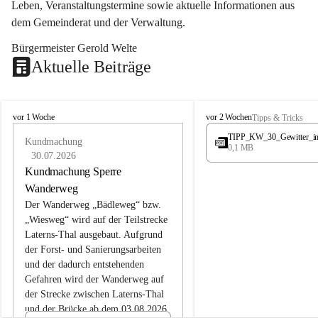
Leben, Veranstaltungstermine sowie aktuelle Informationen aus 
dem Gemeinderat und der Verwaltung. 
Bürgermeister Gerold Welte
Aktuelle Beiträge
L
L
vor 1 Woche
vor 2 Wochen
Tipps & Tricks
a
a
TIPP_KW_30_Gewitter_i
t
Kundmachung
t
0,1 MB
e
e
30.07.2026
r
r
Kundmachung Sperre
n
n
Wanderweg
s
s
Der Wanderweg „Bädleweg“ bzw. 
„Wiesweg“ wird auf der Teilstrecke 
Laterns-Thal ausgebaut. Aufgrund 
der Forst- und Sanierungsarbeiten 
und der dadurch entstehenden 
Gefahren wird der Wanderweg auf 
der 
Strecke zwischen Laterns-Thal 
und der Brücke ab dem 03.08.2026 