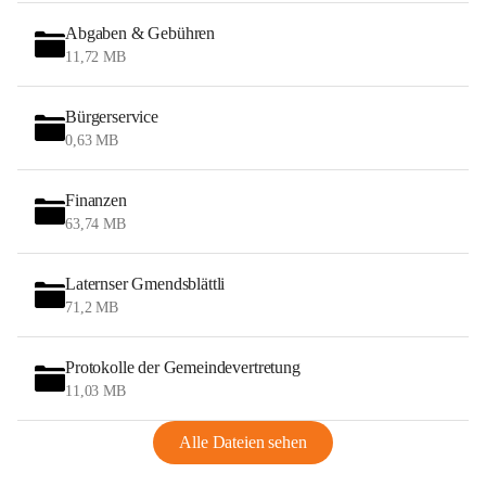
Abgaben & Gebühren
11,72 MB
Bürgerservice
0,63 MB
Finanzen
63,74 MB
Laternser Gmendsblättli
71,2 MB
Protokolle der Gemeindevertretung
11,03 MB
Alle Dateien sehen