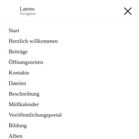
Laterns
Navigation
Laterns
Start
Herzlich willkommen
Bürgerservice
Beiträge
11 Schnellzugriffe
Öffnungszeiten
Soziales
1 Schnellzugriff
Kontakte
Dateien
+5
Beschreibung
Müllkalender
Veröffentlichungsportal
Bildung
Hauptadresse
Alben