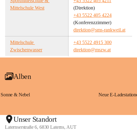
Sportmittelschule & 
+43 5522 405 4211
Mittelschule West
(Direktion)
+43 5522 405 4224
(Konferenzzimmer)
direktion@sms-rankweil.at
Mittelschule 
+43 5522 4915 300
Zwischenwasser
direktion@mszw.at
Alben
Sonne & Nebel
Unser Standort
Laternserstraße 6, 6830 Laterns, AUT