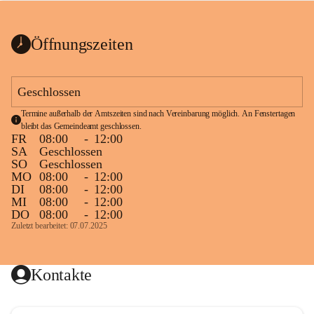
bis zum Ende der Bauarbeiten 
Kundmachung_Sperre-
gesperrt.
Wanderweg-veröffentlic
1 Seite
•
0 MB
ht
Öffnungszeiten
Schild_Sperre
1 Seite
•
0,1 MB
Geschlossen
Termine außerhalb der Amtszeiten sind nach Vereinbarung möglich. An Fenstertagen 
bleibt das Gemeindeamt geschlossen.
FR
08:00
-
12:00
SA
Geschlossen
SO
Geschlossen
MO
08:00
-
12:00
DI
08:00
-
12:00
MI
08:00
-
12:00
DO
08:00
-
12:00
Zuletzt bearbeitet: 07.07.2025
Kontakte