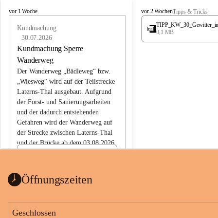
L
L
vor 1 Woche
vor 2 Wochen
Tipps & Tricks
a
a
TIPP_KW_30_Gewitter_i
t
Kundmachung
t
0,1 MB
e
e
30.07.2026
r
r
Kundmachung Sperre
n
n
Wanderweg
s
s
Der Wanderweg „Bädleweg“ bzw. 
„Wiesweg“ wird auf der Teilstrecke 
Laterns-Thal ausgebaut. Aufgrund 
der Forst- und Sanierungsarbeiten 
und der dadurch entstehenden 
Gefahren wird der Wanderweg auf 
der 
Strecke zwischen Laterns-Thal 
und der Brücke ab dem 03.08.2026 
bis zum Ende der Bauarbeiten 
Kundmachung_Sperre-
gesperrt.
Wanderweg-veröffentlic
1 Seite
•
0 MB
ht
Öffnungszeiten
Schild_Sperre
1 Seite
•
0,1 MB
Geschlossen