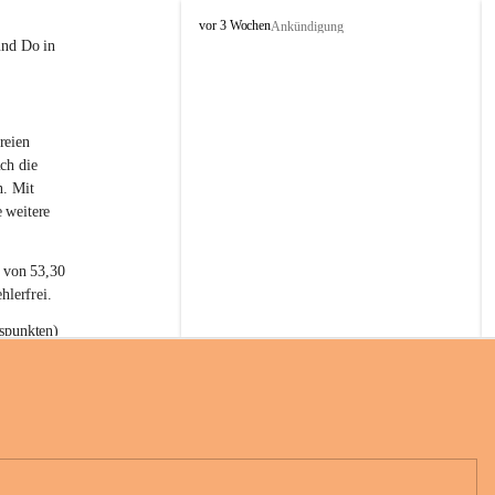
L
vor 3 Wochen
Ankündigung
a
und Do in 
t
e
r
n
reien 
s
ch die 
n. Mit 
 weitere 
t von 53,30 
hlerfrei.
spunkten) 
n 55,40 
se nach 