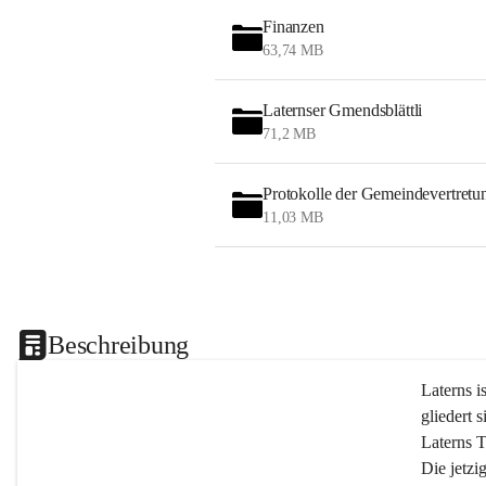
Finanzen
63,74 MB
Laternser Gmendsblättli
71,2 MB
Protokolle der Gemeindevertretu
11,03 MB
Beschreibung
Laterns i
gliedert s
Laterns 
Die jetzi