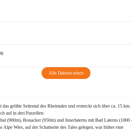
ng
Alle Dateien sehen
st das größte Seitental des Rheintales und erstreckt sich über ca. 15 km.
ich auf in drei Parzellen:
Thal (900m), Bonacker (950m) und Innerlaterns mit Bad Laterns (1000 
ge Alpe Wies, auf der Schattseite des Tales gelegen, war früher eine 