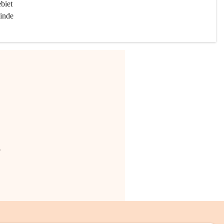
biet 
inde 
.