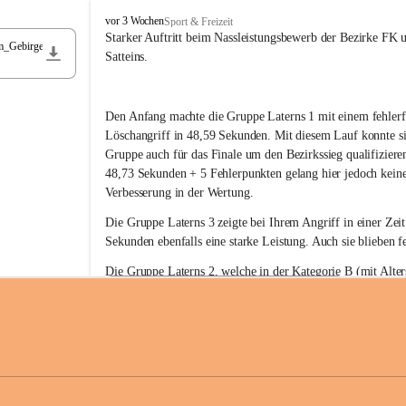
F
vor 3 Wochen
Sport & Freizeit
r
Starker Auftritt beim Nassleistungsbewerb der Bezirke FK 
m_Gebirge
e
Satteins.
i
w
i
Den Anfang machte die Gruppe Laterns 1 mit einem fehlerf
l
l
Löschangriff in 48,59 Sekunden. Mit diesem Lauf konnte si
i
Gruppe auch für das Finale um den Bezirkssieg qualifiziere
g
48,73 Sekunden + 5 Fehlerpunkten gelang hier jedoch keine
e
Verbesserung in der Wertung.
F
e
Die Gruppe Laterns 3 zeigte bei Ihrem Angriff in einer Zei
u
Sekunden ebenfalls eine starke Leistung. Auch sie blieben fe
e
r
Die Gruppe Laterns 2, welche in der Kategorie B (mit Alter
w
gestartet ist, überzeugte ebenfalls mit einem Löschangriff i
Rangliste_41_Nassleistungsbewerb_2026
e
0,2 MB
Sekunden und konnte damit den Sieg in dieser Wertungsklas
h
Laterns holen.
r
L
a
t
Somit ergab sich folgende hervorragende Ergebnisse:
e