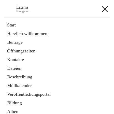
Laterns
Navigation
Laterns
Start
Herzlich willkommen
Bürgerservice
Beiträge
11 Schnellzugriffe
Öffnungszeiten
Soziales
1 Schnellzugriff
Kontakte
Dateien
+5
Beschreibung
Müllkalender
Veröffentlichungsportal
Bildung
Hauptadresse
Alben