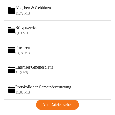
Abgaben & Gebühren
11,72 MB
Bürgerservice
0,63 MB
Finanzen
63,74 MB
Laternser Gmendsblättli
71,2 MB
Protokolle der Gemeindevertretung
11,03 MB
Alle Dateien sehen