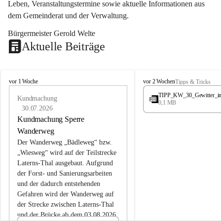
Leben, Veranstaltungstermine sowie aktuelle Informationen aus 
dem Gemeinderat und der Verwaltung. 
Bürgermeister Gerold Welte
Aktuelle Beiträge
L
L
vor 1 Woche
vor 2 Wochen
Tipps & Tricks
a
a
TIPP_KW_30_Gewitter_i
t
Kundmachung
t
0,1 MB
e
e
30.07.2026
r
r
Kundmachung Sperre
n
n
Wanderweg
s
s
Der Wanderweg „Bädleweg“ bzw. 
„Wiesweg“ wird auf der Teilstrecke 
Laterns-Thal ausgebaut. Aufgrund 
der Forst- und Sanierungsarbeiten 
und der dadurch entstehenden 
Gefahren wird der Wanderweg auf 
der 
Strecke zwischen Laterns-Thal 
und der Brücke ab dem 03.08.2026 