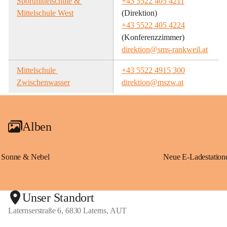
Sportmittelschule & 
+43 5522 405 4211
Mittelschule West
(Direktion)
+43 5522 405 4224
(Konferenzzimmer)
direktion@sms-rankweil.at
Mittelschule 
+43 5522 4915 300
Zwischenwasser
direktion@mszw.at
Alben
Sonne & Nebel
Unser Standort
Laternserstraße 6, 6830 Laterns, AUT