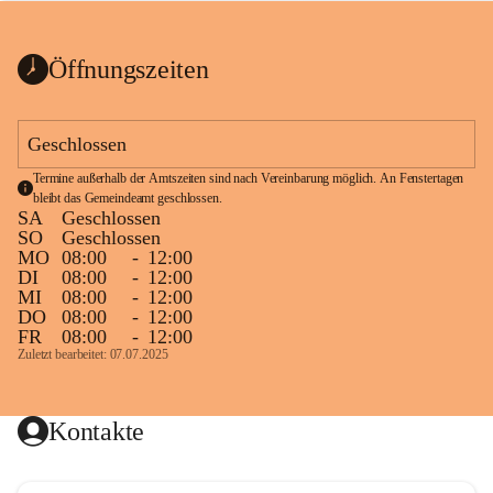
bis zum Ende der Bauarbeiten 
Kundmachung_Sperre-
gesperrt.
Wanderweg-veröffentlic
1 Seite
•
0 MB
ht
Öffnungszeiten
Schild_Sperre
1 Seite
•
0,1 MB
Geschlossen
Termine außerhalb der Amtszeiten sind nach Vereinbarung möglich. An Fenstertagen 
bleibt das Gemeindeamt geschlossen.
SA
Geschlossen
SO
Geschlossen
MO
08:00
-
12:00
DI
08:00
-
12:00
MI
08:00
-
12:00
DO
08:00
-
12:00
FR
08:00
-
12:00
Zuletzt bearbeitet: 07.07.2025
Kontakte