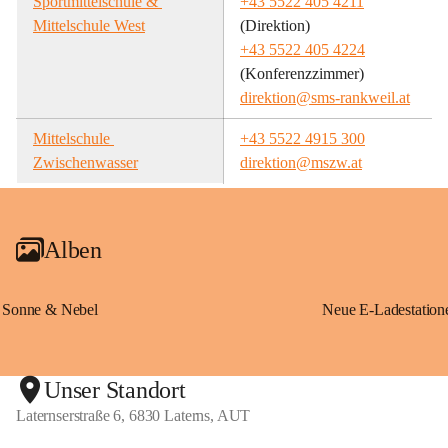
Sportmittelschule & 
+43 5522 405 4211
Mittelschule West
(Direktion)
+43 5522 405 4224
(Konferenzzimmer)
direktion@sms-rankweil.at
Mittelschule 
+43 5522 4915 300
Zwischenwasser
direktion@mszw.at
Alben
Sonne & Nebel
Unser Standort
Laternserstraße 6, 6830 Laterns, AUT