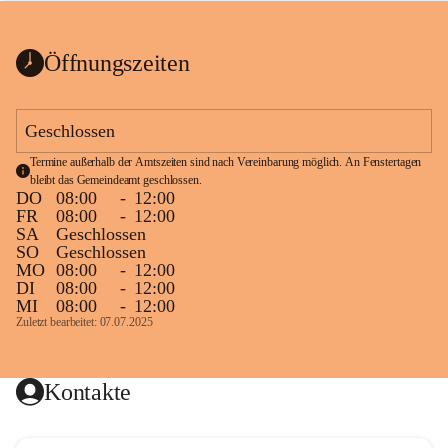
bis zum Ende der Bauarbeiten 
Kundmachung_Sperre-
gesperrt.
Wanderweg-veröffentlic
1 Seite
•
0 MB
ht
Öffnungszeiten
Schild_Sperre
1 Seite
•
0,1 MB
Geschlossen
Termine außerhalb der Amtszeiten sind nach Vereinbarung möglich. An Fenstertagen 
bleibt das Gemeindeamt geschlossen.
DO
08:00
-
12:00
FR
08:00
-
12:00
SA
Geschlossen
SO
Geschlossen
MO
08:00
-
12:00
DI
08:00
-
12:00
MI
08:00
-
12:00
Zuletzt bearbeitet: 07.07.2025
Kontakte