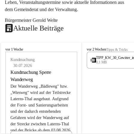
Leben, Veranstaltungstermine sowie aktuelle Informationen aus 
dem Gemeinderat und der Verwaltung. 
Bürgermeister Gerold Welte
Aktuelle Beiträge
L
L
vor 1 Woche
vor 2 Wochen
Tipps & Tricks
a
a
TIPP_KW_30_Gewitter_i
t
Kundmachung
t
0,1 MB
e
e
30.07.2026
r
r
Kundmachung Sperre
n
n
Wanderweg
s
s
Der Wanderweg „Bädleweg“ bzw. 
„Wiesweg“ wird auf der Teilstrecke 
Laterns-Thal ausgebaut. Aufgrund 
der Forst- und Sanierungsarbeiten 
und der dadurch entstehenden 
Gefahren wird der Wanderweg auf 
der 
Strecke zwischen Laterns-Thal 
und der Brücke ab dem 03.08.2026 