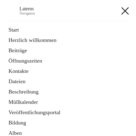
Laterns
Navigation
Laterns
Start
Herzlich willkommen
Bürgerservice
Beiträge
11 Schnellzugriffe
Öffnungszeiten
Soziales
1 Schnellzugriff
Kontakte
Dateien
+5
Beschreibung
Müllkalender
Veröffentlichungsportal
Bildung
Hauptadresse
Alben