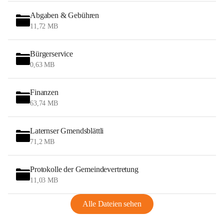
Abgaben & Gebühren
11,72 MB
Bürgerservice
0,63 MB
Finanzen
63,74 MB
Laternser Gmendsblättli
71,2 MB
Protokolle der Gemeindevertretung
11,03 MB
Alle Dateien sehen