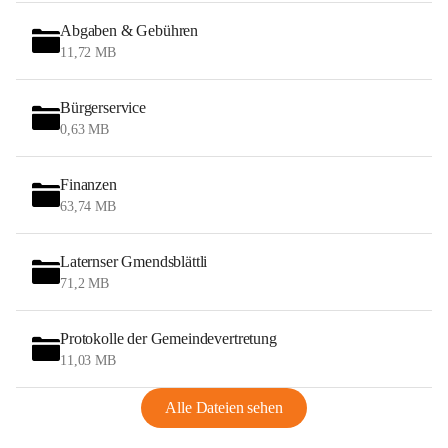
Abgaben & Gebühren
11,72 MB
Bürgerservice
0,63 MB
Finanzen
63,74 MB
Laternser Gmendsblättli
71,2 MB
Protokolle der Gemeindevertretung
11,03 MB
Alle Dateien sehen