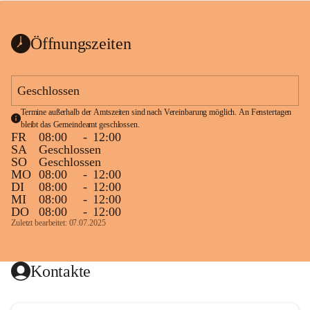
bis zum Ende der Bauarbeiten 
Kundmachung_Sperre-
gesperrt.
Wanderweg-veröffentlic
1 Seite
•
0 MB
ht
Öffnungszeiten
Schild_Sperre
1 Seite
•
0,1 MB
Geschlossen
Termine außerhalb der Amtszeiten sind nach Vereinbarung möglich. An Fenstertagen 
bleibt das Gemeindeamt geschlossen.
FR
08:00
-
12:00
SA
Geschlossen
SO
Geschlossen
MO
08:00
-
12:00
DI
08:00
-
12:00
MI
08:00
-
12:00
DO
08:00
-
12:00
Zuletzt bearbeitet: 07.07.2025
Kontakte