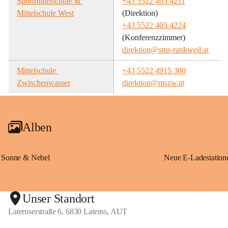
Sportmittelschule & 
+43 5522 405 4211
Mittelschule West
(Direktion)
+43 5522 405 4224
(Konferenzzimmer)
direktion@sms-rankweil.at
Mittelschule 
+43 5522 4915 300
Zwischenwasser
direktion@mszw.at
Alben
Sonne & Nebel
Unser Standort
Laternserstraße 6, 6830 Laterns, AUT