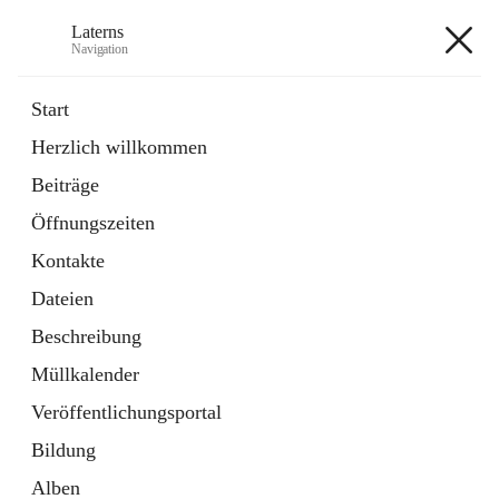
Laterns
Navigation
Laterns
Start
Herzlich willkommen
Bürgerservice
Beiträge
11 Schnellzugriffe
Öffnungszeiten
Soziales
1 Schnellzugriff
Kontakte
Dateien
+5
Beschreibung
Müllkalender
Veröffentlichungsportal
Bildung
Hauptadresse
Alben