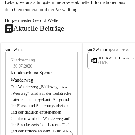
Leben, Veranstaltungstermine sowie aktuelle Informationen aus 
dem Gemeinderat und der Verwaltung. 
Bürgermeister Gerold Welte
Aktuelle Beiträge
L
L
vor 1 Woche
vor 2 Wochen
Tipps & Tricks
a
a
TIPP_KW_30_Gewitter_i
t
Kundmachung
t
0,1 MB
e
e
30.07.2026
r
r
Kundmachung Sperre
n
n
Wanderweg
s
s
Der Wanderweg „Bädleweg“ bzw. 
„Wiesweg“ wird auf der Teilstrecke 
Laterns-Thal ausgebaut. Aufgrund 
der Forst- und Sanierungsarbeiten 
und der dadurch entstehenden 
Gefahren wird der Wanderweg auf 
der 
Strecke zwischen Laterns-Thal 
und der Brücke ab dem 03.08.2026 