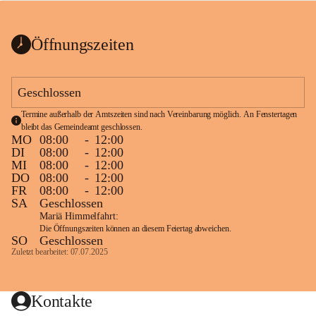
bis zum Ende der Bauarbeiten 
Kundmachung_Sperre-
gesperrt.
Wanderweg-veröffentlic
1 Seite
•
0 MB
ht
Öffnungszeiten
Schild_Sperre
1 Seite
•
0,1 MB
Geschlossen
Termine außerhalb der Amtszeiten sind nach Vereinbarung möglich. An Fenstertagen 
bleibt das Gemeindeamt geschlossen.
MO
08:00
-
12:00
DI
08:00
-
12:00
MI
08:00
-
12:00
DO
08:00
-
12:00
FR
08:00
-
12:00
SA
Geschlossen
Mariä Himmelfahrt:
Die Öffnungszeiten können an diesem Feiertag abweichen.
SO
Geschlossen
Zuletzt bearbeitet: 07.07.2025
Kontakte