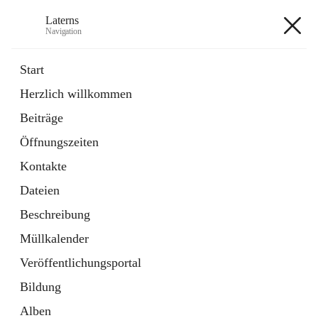
Laterns
Navigation
Laterns
Start
Herzlich willkommen
Bürgerservice
Beiträge
11 Schnellzugriffe
Öffnungszeiten
Soziales
1 Schnellzugriff
Kontakte
Dateien
+5
Beschreibung
Müllkalender
Veröffentlichungsportal
Bildung
Hauptadresse
Alben