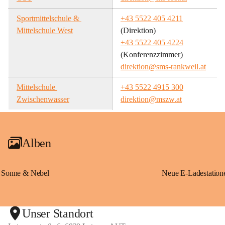
Sportmittelschule & 
+43 5522 405 4211
Mittelschule West
(Direktion)
+43 5522 405 4224
(Konferenzzimmer)
direktion@sms-rankweil.at
Mittelschule 
+43 5522 4915 300
Zwischenwasser
direktion@mszw.at
Alben
Sonne & Nebel
Unser Standort