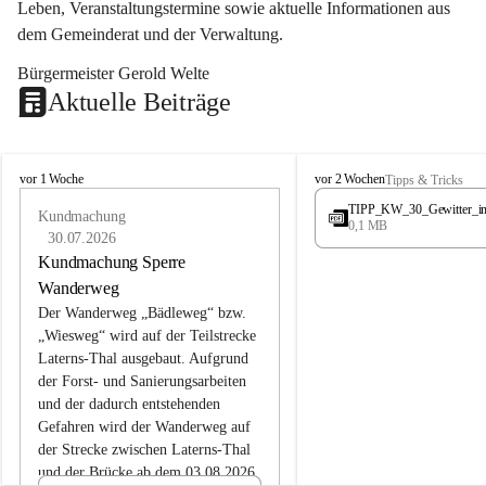
Leben, Veranstaltungstermine sowie aktuelle Informationen aus 
dem Gemeinderat und der Verwaltung. 
Bürgermeister Gerold Welte
Aktuelle Beiträge
L
L
vor 1 Woche
vor 2 Wochen
Tipps & Tricks
a
a
TIPP_KW_30_Gewitter_i
t
Kundmachung
t
0,1 MB
e
e
30.07.2026
r
r
Kundmachung Sperre
n
n
Wanderweg
s
s
Der Wanderweg „Bädleweg“ bzw. 
„Wiesweg“ wird auf der Teilstrecke 
Laterns-Thal ausgebaut. Aufgrund 
der Forst- und Sanierungsarbeiten 
und der dadurch entstehenden 
Gefahren wird der Wanderweg auf 
der 
Strecke zwischen Laterns-Thal 
und der Brücke ab dem 03.08.2026 