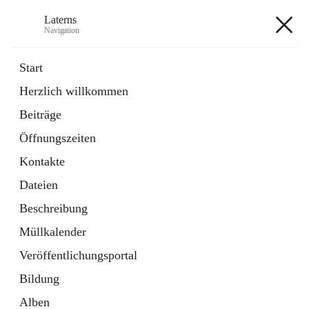
Laterns
Navigation
Laterns
Start
Herzlich willkommen
Bürgerservice
Beiträge
11 Schnellzugriffe
Öffnungszeiten
Soziales
1 Schnellzugriff
Kontakte
Dateien
+5
Beschreibung
Müllkalender
Veröffentlichungsportal
Bildung
Hauptadresse
Alben