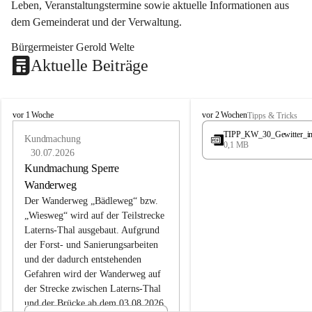
Leben, Veranstaltungstermine sowie aktuelle Informationen aus 
dem Gemeinderat und der Verwaltung. 
Bürgermeister Gerold Welte
Aktuelle Beiträge
L
L
vor 1 Woche
vor 2 Wochen
Tipps & Tricks
a
a
TIPP_KW_30_Gewitter_i
t
Kundmachung
t
0,1 MB
e
e
30.07.2026
r
r
Kundmachung Sperre
n
n
Wanderweg
s
s
Der Wanderweg „Bädleweg“ bzw. 
„Wiesweg“ wird auf der Teilstrecke 
Laterns-Thal ausgebaut. Aufgrund 
der Forst- und Sanierungsarbeiten 
und der dadurch entstehenden 
Gefahren wird der Wanderweg auf 
der 
Strecke zwischen Laterns-Thal 
und der Brücke ab dem 03.08.2026 