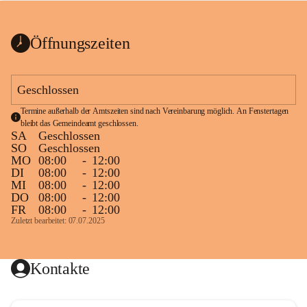
bis zum Ende der Bauarbeiten 
Kundmachung_Sperre-
gesperrt.
Wanderweg-veröffentlic
1 Seite
•
0 MB
ht
Öffnungszeiten
Schild_Sperre
1 Seite
•
0,1 MB
Geschlossen
Termine außerhalb der Amtszeiten sind nach Vereinbarung möglich. An Fenstertagen 
bleibt das Gemeindeamt geschlossen.
SA
Geschlossen
SO
Geschlossen
MO
08:00
-
12:00
DI
08:00
-
12:00
MI
08:00
-
12:00
DO
08:00
-
12:00
FR
08:00
-
12:00
Zuletzt bearbeitet: 07.07.2025
Kontakte