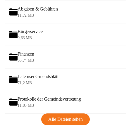
Abgaben & Gebühren
11,72 MB
Bürgerservice
0,63 MB
Finanzen
63,74 MB
Laternser Gmendsblättli
71,2 MB
Protokolle der Gemeindevertretung
11,03 MB
Alle Dateien sehen