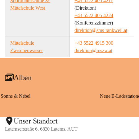
Sportmittelschule & 
+43 5522 405 4211
Mittelschule West
(Direktion)
+43 5522 405 4224
(Konferenzzimmer)
direktion@sms-rankweil.at
Mittelschule 
+43 5522 4915 300
Zwischenwasser
direktion@mszw.at
Alben
Sonne & Nebel
Unser Standort
Laternserstraße 6, 6830 Laterns, AUT