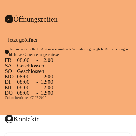
bis zum Ende der Bauarbeiten 
Kundmachung_Sperre-
gesperrt.
Wanderweg-veröffentlic
1 Seite
•
0 MB
ht
Öffnungszeiten
Schild_Sperre
1 Seite
•
0,1 MB
Jetzt geöffnet
Termine außerhalb der Amtszeiten sind nach Vereinbarung möglich. An Fenstertagen 
bleibt das Gemeindeamt geschlossen.
FR
08:00
-
12:00
SA
Geschlossen
SO
Geschlossen
MO
08:00
-
12:00
DI
08:00
-
12:00
MI
08:00
-
12:00
DO
08:00
-
12:00
Zuletzt bearbeitet: 07.07.2025
Kontakte