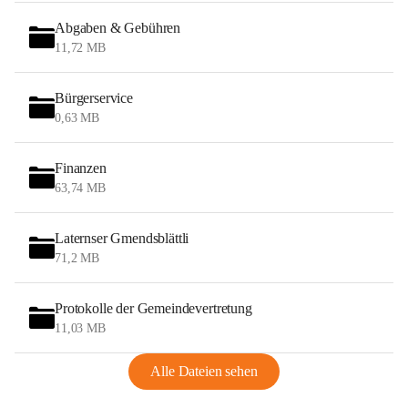
Abgaben & Gebühren
11,72 MB
Bürgerservice
0,63 MB
Finanzen
63,74 MB
Laternser Gmendsblättli
71,2 MB
Protokolle der Gemeindevertretung
11,03 MB
Alle Dateien sehen