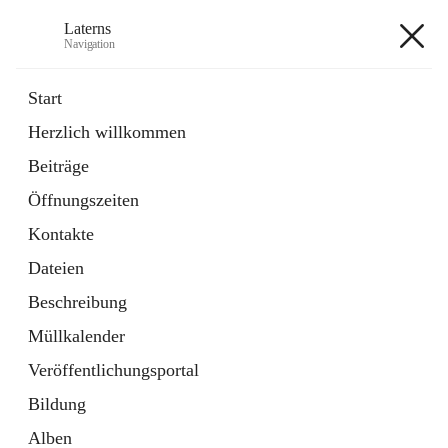
Laterns
Navigation
Laterns
Start
Herzlich willkommen
Bürgerservice
Beiträge
11 Schnellzugriffe
Öffnungszeiten
Soziales
1 Schnellzugriff
Kontakte
Dateien
+5
Beschreibung
Müllkalender
Veröffentlichungsportal
Bildung
Hauptadresse
Alben