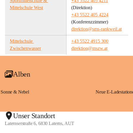
Sportmittelschule & 
+43 5522 405 4211
Mittelschule West
(Direktion)
+43 5522 405 4224
(Konferenzzimmer)
direktion@sms-rankweil.at
Mittelschule 
+43 5522 4915 300
Zwischenwasser
direktion@mszw.at
Alben
Sonne & Nebel
Unser Standort
Laternserstraße 6, 6830 Laterns, AUT