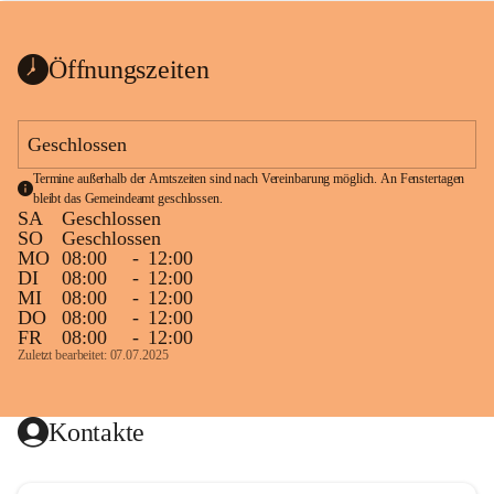
bis zum Ende der Bauarbeiten 
Kundmachung_Sperre-
gesperrt.
Wanderweg-veröffentlic
1 Seite
•
0 MB
ht
Öffnungszeiten
Schild_Sperre
1 Seite
•
0,1 MB
Geschlossen
Termine außerhalb der Amtszeiten sind nach Vereinbarung möglich. An Fenstertagen 
bleibt das Gemeindeamt geschlossen.
SA
Geschlossen
SO
Geschlossen
MO
08:00
-
12:00
DI
08:00
-
12:00
MI
08:00
-
12:00
DO
08:00
-
12:00
FR
08:00
-
12:00
Zuletzt bearbeitet: 07.07.2025
Kontakte