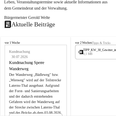
Leben, Veranstaltungstermine sowie aktuelle Informationen aus 
dem Gemeinderat und der Verwaltung. 
Bürgermeister Gerold Welte
Aktuelle Beiträge
L
L
vor 1 Woche
vor 2 Wochen
Tipps & Tricks
a
a
TIPP_KW_30_Gewitter_i
t
Kundmachung
t
0,1 MB
e
e
30.07.2026
r
r
Kundmachung Sperre
n
n
Wanderweg
s
s
Der Wanderweg „Bädleweg“ bzw. 
„Wiesweg“ wird auf der Teilstrecke 
Laterns-Thal ausgebaut. Aufgrund 
der Forst- und Sanierungsarbeiten 
und der dadurch entstehenden 
Gefahren wird der Wanderweg auf 
der 
Strecke zwischen Laterns-Thal 
und der Brücke ab dem 03.08.2026 