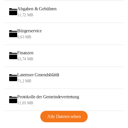
Abgaben & Gebühren
11,72 MB
Bürgerservice
0,63 MB
Finanzen
63,74 MB
Laternser Gmendsblättli
71,2 MB
Protokolle der Gemeindevertretung
11,03 MB
Alle Dateien sehen