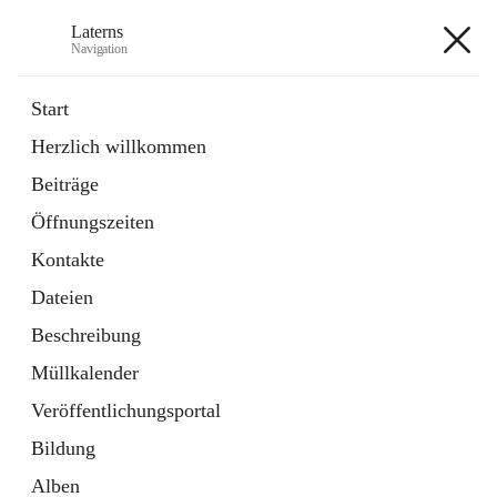
Laterns
Navigation
Laterns
Start
Herzlich willkommen
Bürgerservice
Beiträge
11 Schnellzugriffe
Öffnungszeiten
Soziales
1 Schnellzugriff
Kontakte
Dateien
+5
Beschreibung
Müllkalender
Veröffentlichungsportal
Bildung
Hauptadresse
Alben