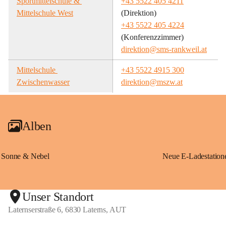
Sportmittelschule & 
+43 5522 405 4211
Mittelschule West
(Direktion)
+43 5522 405 4224
(Konferenzzimmer)
direktion@sms-rankweil.at
Mittelschule 
+43 5522 4915 300
Zwischenwasser
direktion@mszw.at
Alben
Sonne & Nebel
Unser Standort
Laternserstraße 6, 6830 Laterns, AUT