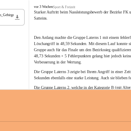
F
vor 3 Wochen
Sport & Freizeit
r
Starker Auftritt beim Nassleistungsbewerb der Bezirke FK 
m_Gebirge
e
Satteins.
i
w
i
Den Anfang machte die Gruppe Laterns 1 mit einem fehlerf
l
l
Löschangriff in 48,59 Sekunden. Mit diesem Lauf konnte si
i
Gruppe auch für das Finale um den Bezirkssieg qualifiziere
g
48,73 Sekunden + 5 Fehlerpunkten gelang hier jedoch keine
e
Verbesserung in der Wertung.
F
e
Die Gruppe Laterns 3 zeigte bei Ihrem Angriff in einer Zei
u
Sekunden ebenfalls eine starke Leistung. Auch sie blieben fe
e
r
Die Gruppe Laterns 2, welche in der Kategorie B (mit Alter
w
gestartet ist, überzeugte ebenfalls mit einem Löschangriff i
Rangliste_41_Nassleistungsbewerb_2026
e
0,2 MB
Sekunden und konnte damit den Sieg in dieser Wertungsklas
h
Laterns holen.
r
L
a
t
Somit ergab sich folgende hervorragende Ergebnisse:
e