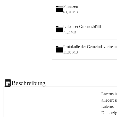
Finanzen
63,74 MB
Laternser Gmendsblättli
71,2 MB
Protokolle der Gemeindevertretu
11,03 MB
Beschreibung
Laterns i
gliedert s
Laterns 
Die jetzi