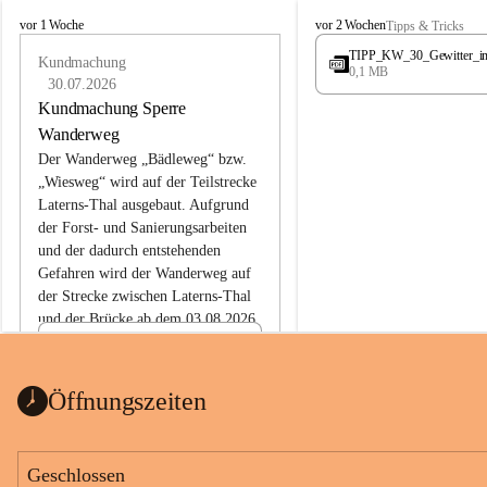
L
L
vor 1 Woche
vor 2 Wochen
Tipps & Tricks
a
a
TIPP_KW_30_Gewitter_i
t
Kundmachung
t
0,1 MB
e
e
30.07.2026
r
r
Kundmachung Sperre
n
n
Wanderweg
s
s
Der Wanderweg „Bädleweg“ bzw. 
„Wiesweg“ wird auf der Teilstrecke 
Laterns-Thal ausgebaut. Aufgrund 
der Forst- und Sanierungsarbeiten 
und der dadurch entstehenden 
Gefahren wird der Wanderweg auf 
der 
Strecke zwischen Laterns-Thal 
und der Brücke ab dem 03.08.2026 
bis zum Ende der Bauarbeiten 
Kundmachung_Sperre-
gesperrt.
Wanderweg-veröffentlic
1 Seite
•
0 MB
ht
Öffnungszeiten
Schild_Sperre
1 Seite
•
0,1 MB
Geschlossen