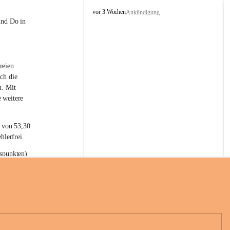
L
vor 3 Wochen
Ankündigung
a
und Do in 
t
e
r
n
reien 
s
ch die 
n. Mit 
 weitere 
t von 53,30 
hlerfrei.
spunkten) 
n 55,40 
se nach 