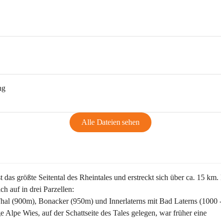
ng
Alle Dateien sehen
st das größte Seitental des Rheintales und erstreckt sich über ca. 15 km.
ich auf in drei Parzellen:
Thal (900m), Bonacker (950m) und Innerlaterns mit Bad Laterns (1000 
ge Alpe Wies, auf der Schattseite des Tales gelegen, war früher eine 