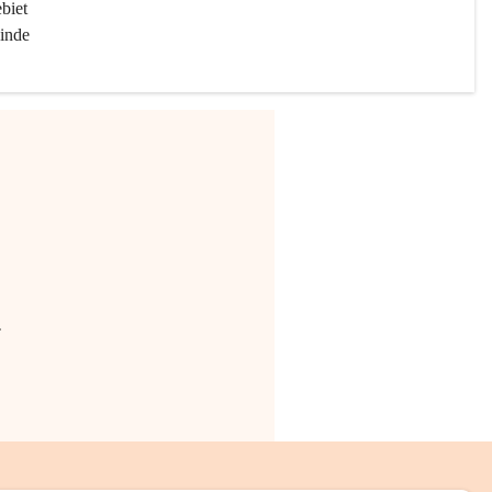
biet 
inde 
.