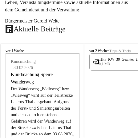
Leben, Veranstaltungstermine sowie aktuelle Informationen aus 
dem Gemeinderat und der Verwaltung. 
Bürgermeister Gerold Welte
Aktuelle Beiträge
L
L
vor 1 Woche
vor 2 Wochen
Tipps & Tricks
a
a
TIPP_KW_30_Gewitter_i
t
Kundmachung
t
0,1 MB
e
e
30.07.2026
r
r
Kundmachung Sperre
n
n
Wanderweg
s
s
Der Wanderweg „Bädleweg“ bzw. 
„Wiesweg“ wird auf der Teilstrecke 
Laterns-Thal ausgebaut. Aufgrund 
der Forst- und Sanierungsarbeiten 
und der dadurch entstehenden 
Gefahren wird der Wanderweg auf 
der 
Strecke zwischen Laterns-Thal 
und der Brücke ab dem 03.08.2026 