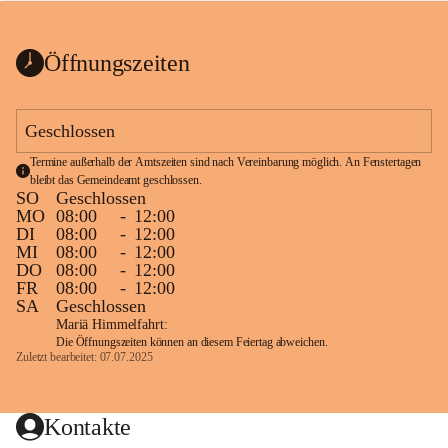
bis zum Ende der Bauarbeiten 
Kundmachung_Sperre-
gesperrt.
Wanderweg-veröffentlic
1 Seite
•
0 MB
ht
Öffnungszeiten
Schild_Sperre
1 Seite
•
0,1 MB
Geschlossen
Termine außerhalb der Amtszeiten sind nach Vereinbarung möglich. An Fenstertagen 
bleibt das Gemeindeamt geschlossen.
SO
Geschlossen
MO
08:00
-
12:00
DI
08:00
-
12:00
MI
08:00
-
12:00
DO
08:00
-
12:00
FR
08:00
-
12:00
SA
Geschlossen
Mariä Himmelfahrt:
Die Öffnungszeiten können an diesem Feiertag abweichen.
Zuletzt bearbeitet: 07.07.2025
Kontakte