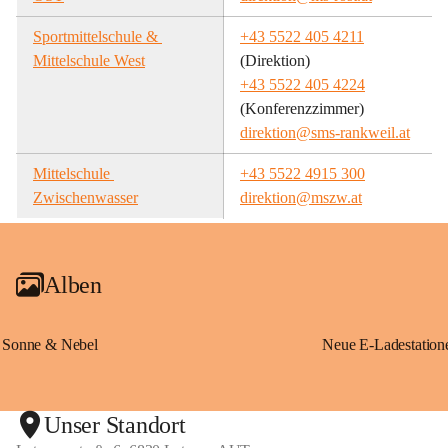
Sportmittelschule & 
+43 5522 405 4211
Mittelschule West
(Direktion)
+43 5522 405 4224
(Konferenzzimmer)
direktion@sms-rankweil.at
Mittelschule 
+43 5522 4915 300
Zwischenwasser
direktion@mszw.at
Alben
Sonne & Nebel
Unser Standort