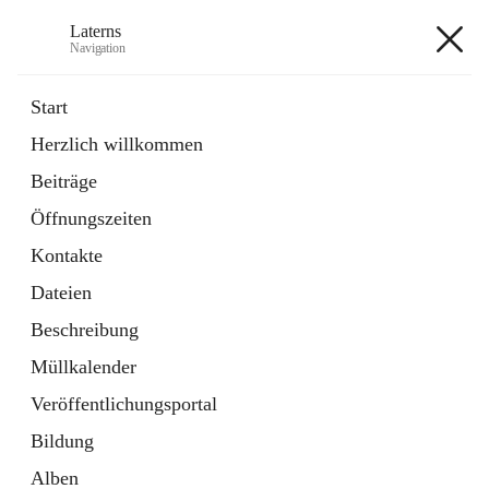
Laterns
Navigation
Laterns
Start
Herzlich willkommen
Bürgerservice
Beiträge
11 Schnellzugriffe
Öffnungszeiten
Soziales
1 Schnellzugriff
Kontakte
Dateien
+5
Beschreibung
Müllkalender
Veröffentlichungsportal
Bildung
Hauptadresse
Alben