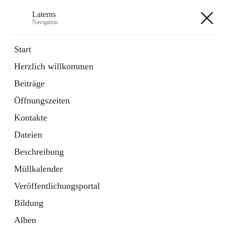
Laterns
Navigation
Laterns
Start
Herzlich willkommen
Bürgerservice
Beiträge
11 Schnellzugriffe
Öffnungszeiten
Soziales
1 Schnellzugriff
Kontakte
Dateien
+5
Beschreibung
Müllkalender
Veröffentlichungsportal
Bildung
Hauptadresse
Alben