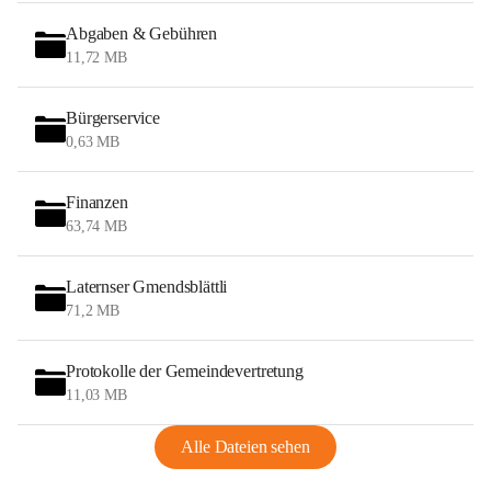
Abgaben & Gebühren
11,72 MB
Bürgerservice
0,63 MB
Finanzen
63,74 MB
Laternser Gmendsblättli
71,2 MB
Protokolle der Gemeindevertretung
11,03 MB
Alle Dateien sehen