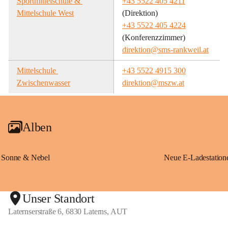
Sportmittelschule & 
+43 5522 405 4211
Mittelschule West
(Direktion)
+43 5522 405 4224
(Konferenzzimmer)
direktion@sms-rankweil.at
Mittelschule 
+43 5522 4915 300
Zwischenwasser
direktion@mszw.at
Alben
Sonne & Nebel
Unser Standort
Laternserstraße 6, 6830 Laterns, AUT