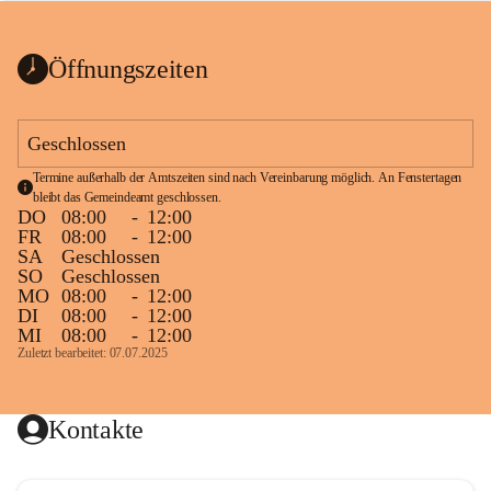
bis zum Ende der Bauarbeiten 
Kundmachung_Sperre-
gesperrt.
Wanderweg-veröffentlic
1 Seite
•
0 MB
ht
Öffnungszeiten
Schild_Sperre
1 Seite
•
0,1 MB
Geschlossen
Termine außerhalb der Amtszeiten sind nach Vereinbarung möglich. An Fenstertagen 
bleibt das Gemeindeamt geschlossen.
DO
08:00
-
12:00
FR
08:00
-
12:00
SA
Geschlossen
SO
Geschlossen
MO
08:00
-
12:00
DI
08:00
-
12:00
MI
08:00
-
12:00
Zuletzt bearbeitet: 07.07.2025
Kontakte