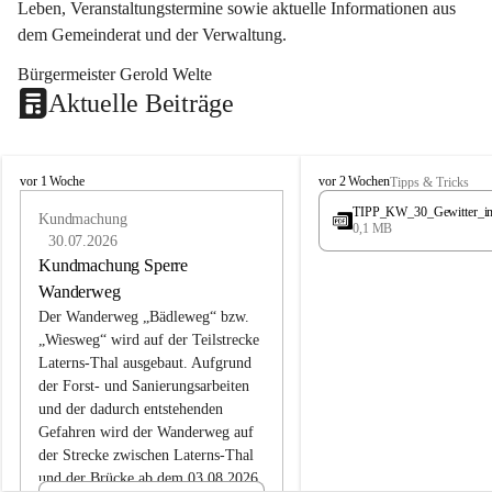
Leben, Veranstaltungstermine sowie aktuelle Informationen aus 
dem Gemeinderat und der Verwaltung. 
Bürgermeister Gerold Welte
Aktuelle Beiträge
L
L
vor 1 Woche
vor 2 Wochen
Tipps & Tricks
a
a
TIPP_KW_30_Gewitter_i
t
Kundmachung
t
0,1 MB
e
e
30.07.2026
r
r
Kundmachung Sperre
n
n
Wanderweg
s
s
Der Wanderweg „Bädleweg“ bzw. 
„Wiesweg“ wird auf der Teilstrecke 
Laterns-Thal ausgebaut. Aufgrund 
der Forst- und Sanierungsarbeiten 
und der dadurch entstehenden 
Gefahren wird der Wanderweg auf 
der 
Strecke zwischen Laterns-Thal 
und der Brücke ab dem 03.08.2026 